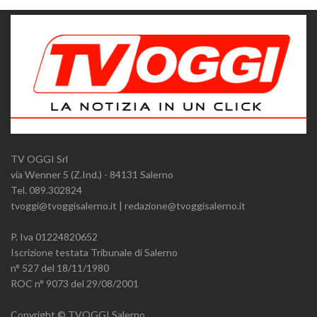
TV OGGI Srl
via Wenner 5 (Z.Ind.) - 84131 Salerno
Tel. 089.302824
tvoggi@tvoggisalerno.it | redazione@tvoggisalerno.it
P. Iva 01224820652
Iscrizione testata Tribunale di Salerno
n° 527 del 18/11/1980
ROC n° 9073 del 29/08/2001
Copyright © TVOGGI Salerno.