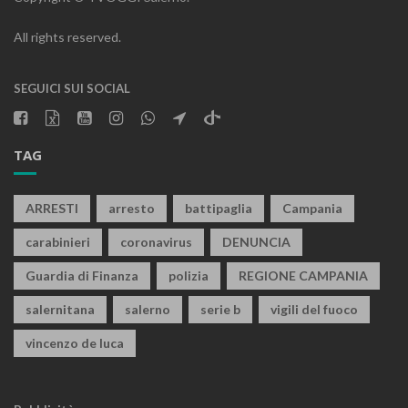
All rights reserved.
SEGUICI SUI SOCIAL
TAG
ARRESTI
arresto
battipaglia
Campania
carabinieri
coronavirus
DENUNCIA
Guardia di Finanza
polizia
REGIONE CAMPANIA
salernitana
salerno
serie b
vigili del fuoco
vincenzo de luca