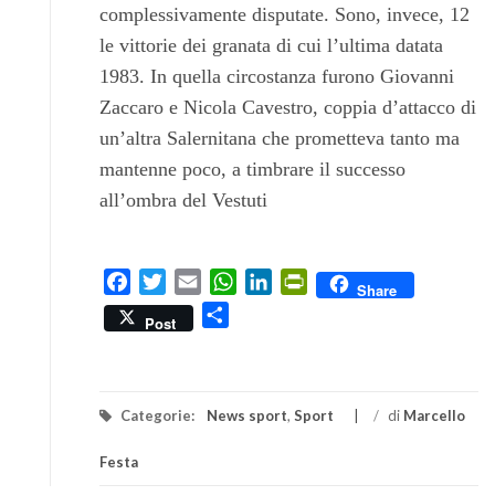
complessivamente disputate. Sono, invece, 12
le vittorie dei granata di cui l’ultima datata
1983. In quella circostanza furono Giovanni
Zaccaro e Nicola Cavestro, coppia d’attacco di
un’altra Salernitana che prometteva tanto ma
mantenne poco, a timbrare il successo
all’ombra del Vestuti
Facebook
Twitter
Email
WhatsApp
LinkedIn
PrintFriendly
Share
Condividi
Post
Categorie:
News sport
,
Sport
/
di
Marcello
Festa