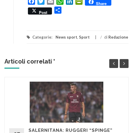
Facebook
Twitter
Email
WhatsApp
LinkedIn
PrintFriendly
Share
Condividi
Post
Categorie:
News sport
,
Sport
/
di
Redazione
Articoli correlati '
SALERNITANA: RUGGERI “SPINGE”