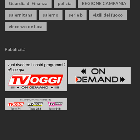
Guardia di Finanza
polizia
REGIONE CAMPANIA
salernitana
salerno
serie b
vigili del fuoco
vincenzo de luca
Pubblicità