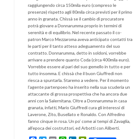
raggiungendo circa 150mila euro (compreso le
presenze) rispetto agli 80mila circa previsti per il primo
anno in granata. Chissà se il cambio di procuratore
potrà giovare a Donnarumma proprio in termini di
serenità e di equilibrio. Nel recente passato il co-
patron Marco Mezzaroma aveva anticipato contatti tra
le parti per il tanto atteso adeguamento del suo
contratto. Donnarumma, detto in soldoni, vorrebbe
arrivare a prendere quanto Coda (circa 400mila euro).
Vorrebbe essere al pari del suo gemello in tutto e per
tutto insomma. E chissà che il buon Giuffredi non
riesca a spuntarla. Staremo a vedere. Per il momento
l’agente partenpoeo ha inserito nella sua scuderia un
attaccante di grossa prospettiva che ha ancora due
anni con la Salernitana. Oltre a Donnarumma in casa
granata, infatti, Mario Giuffredi cura gli interessi di
Laverone, Zito, Busellato e Ronaldo. Con Alfredino
fanno cinque in rosa. Un po’ come ai tempi di Zavaglia,
all’epoca dei costruttori, ed Arbotti con Aliberti.