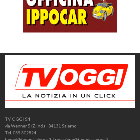
TV OGGI Srl
via Wenner 5 (Z.Ind.) - 84131 Salerno
Tel. 089.302824
tvoggi@tvoggisalerno.it | redazione@tvoggisalerno.it