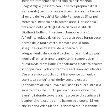
incrinato ferocemente nell’ambito della vicenda
Scognamiglio (passato con un vero e proprio blitz al
Benevento) per poi smussarsi complice anche l’arrivo
all’ombra dell’Arechi di Ronaldo Pompeu da Silva, nel
mercato di gennaio dello scorso anno. Non c’è solo il
brasiliano nella pattuglia di calciatori assistiti da
Giuffredi. L’ultimo, in ordine di tempo, è proprio
Alfredino, reduce da un periodo a dir poco burrascoso
per via delle tante voci di mercato che si sono
inseguite quest’estate, della ricerca di un
adeguamento del contratto che non è arrivato, o per
meglio dire non è ancora arrivato. In campo poi, in
quest’avvio di stagione, Donnarumma è partito titolare
in coppia con Coda con tanto di esclusioni eccellenti a
Cesena e soprattutto con il Benevento domenica
scorsa. La panchina nel derby sembra essere
l’anticamera di una nuova esclusione in quel di Brescia
sabato prossimo. Tutto per via di un equilibrio che
Sannino intende trovare anche a costo di sacrificare il
bomber che lo scorso anno ha messo a segno 13 reti
che gli sono valse un bonus rispetto al suo ingaggio,