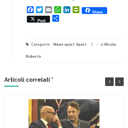
Facebook
Twitter
Email
WhatsApp
LinkedIn
PrintFriendly
Share
Condividi
Post
Categorie:
News sport
,
Sport
/
di
Nicola
Roberto
Articoli correlati '