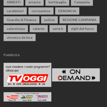
ARRESTI
arresto
battipaglia
Campania
carabinieri
coronavirus
DENUNCIA
Guardia di Finanza
polizia
REGIONE CAMPANIA
salernitana
salerno
serie b
vigili del fuoco
vincenzo de luca
Pubblicità