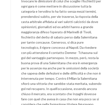
Invocare le dimissioni di colui che sceglie i fischietti per
ogni gara è come mettere in discussione tutta la
categoria e Iervolino lo ha fatto senza mezzi termini,
prendendosi subito, per vie traverse, la risposta della
casta arbitrale affidata ai vari salotti calcistici da dove
opinionisti, giornalisti ed ex arbitri hanno a grande
maggioranza difeso l’operato di Marinelli di Tivoli,
fischietto del derby di sabato perso dalla Salernitana
per tante concause. Generoso, si dica pure
tecnologico, il rigore concesso al Napoli. Da rivedere
con più attenzione il contatto Demme- Tchaouna sul
gol del vantaggio partenopeo. In mezzo, però, resta la
buona prova di una Salernitana che era in emergenza
per le assenze ma anche per le omissioni della società
che sapeva delle defezioni e delle difficoltà e che non è
intervenuta per tempo. Contro il Milan la Salernitana
sfiorò una vittoria che sarebbe stata meritata, subendo
gol nel recupero. In quell’occasione, essendo ancora
chiuso il mercato, era scontato che Inzaghi dovesse
fare con quel che aveva in casa che non era poco se si
considera che nella formazione titolare figuravano