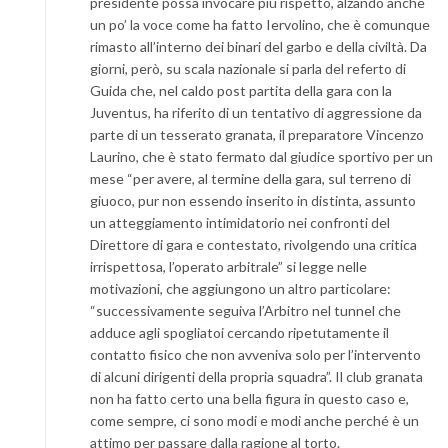
presidente possa invocare più rispetto, alzando anche
un po’ la voce come ha fatto Iervolino, che è comunque
rimasto all’interno dei binari del garbo e della civiltà. Da
giorni, però, su scala nazionale si parla del referto di
Guida che, nel caldo post partita della gara con la
Juventus, ha riferito di un tentativo di aggressione da
parte di un tesserato granata, il preparatore Vincenzo
Laurino, che è stato fermato dal giudice sportivo per un
mese “per avere, al termine della gara, sul terreno di
giuoco, pur non essendo inserito in distinta, assunto
un atteggiamento intimidatorio nei confronti del
Direttore di gara e contestato, rivolgendo una critica
irrispettosa, l’operato arbitrale” si legge nelle
motivazioni, che aggiungono un altro particolare:
“successivamente seguiva l’Arbitro nel tunnel che
adduce agli spogliatoi cercando ripetutamente il
contatto fisico che non avveniva solo per l’intervento
di alcuni dirigenti della propria squadra”. Il club granata
non ha fatto certo una bella figura in questo caso e,
come sempre, ci sono modi e modi anche perché è un
attimo per passare dalla ragione al torto.