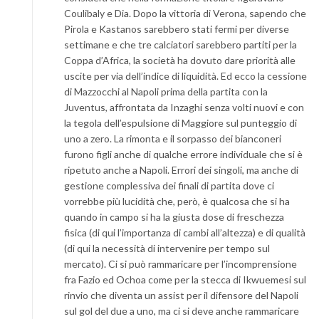
Coulibaly e Dia. Dopo la vittoria di Verona, sapendo che
Pirola e Kastanos sarebbero stati fermi per diverse
settimane e che tre calciatori sarebbero partiti per la
Coppa d’Africa, la società ha dovuto dare priorità alle
uscite per via dell’indice di liquidità. Ed ecco la cessione
di Mazzocchi al Napoli prima della partita con la
Juventus, affrontata da Inzaghi senza volti nuovi e con
la tegola dell’espulsione di Maggiore sul punteggio di
uno a zero. La rimonta e il sorpasso dei bianconeri
furono figli anche di qualche errore individuale che si è
ripetuto anche a Napoli. Errori dei singoli, ma anche di
gestione complessiva dei finali di partita dove ci
vorrebbe più lucidità che, però, è qualcosa che si ha
quando in campo si ha la giusta dose di freschezza
fisica (di qui l’importanza di cambi all’altezza) e di qualità
(di qui la necessità di intervenire per tempo sul
mercato). Ci si può rammaricare per l’incomprensione
fra Fazio ed Ochoa come per la stecca di Ikwuemesi sul
rinvio che diventa un assist per il difensore del Napoli
sul gol del due a uno, ma ci si deve anche rammaricare