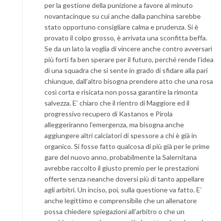
per la gestione della punizione a favore al minuto
novantacinque su cui anche dalla panchina sarebbe
stato opportuno consigliare calma e prudenza. Si è
provato il colpo grosso, è arrivata una sconfitta beffa.
Se da un lato la voglia di vincere anche contro avversari
più forti fa ben sperare per il futuro, perché rende l’idea
di una squadra che si sente in grado di sfidare alla pari
chiunque, dall’altro bisogna prendere atto che una rosa
così corta e risicata non possa garantire la rimonta
salvezza. E’ chiaro che il rientro di Maggiore ed il
progressivo recupero di Kastanos e Pirola
alleggeriranno l’emergenza, ma bisogna anche
aggiungere altri calciatori di spessore a chi è già in
organico. Si fosse fatto qualcosa di più già per le prime
gare del nuovo anno, probabilmente la Salernitana
avrebbe raccolto il giusto premio per le prestazioni
offerte senza neanche doversi più di tanto appellare
agli arbitri. Un inciso, poi, sulla questione va fatto. E’
anche legittimo e comprensibile che un allenatore
possa chiedere spiegazioni all’arbitro o che un