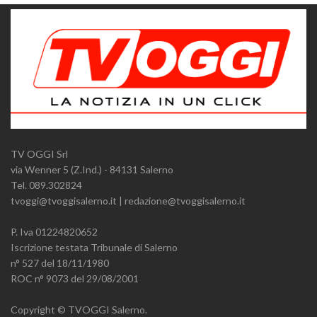
TV OGGI Srl
via Wenner 5 (Z.Ind.) - 84131 Salerno
Tel. 089.302824
tvoggi@tvoggisalerno.it | redazione@tvoggisalerno.it
P. Iva 01224820652
Iscrizione testata Tribunale di Salerno
n° 527 del 18/11/1980
ROC n° 9073 del 29/08/2001
Copyright © TVOGGI Salerno.