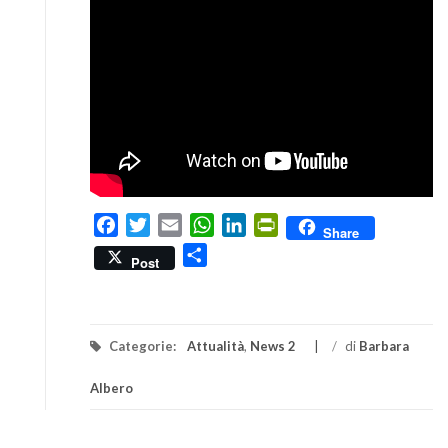
Facebook
Twitter
Email
WhatsApp
LinkedIn
PrintFriendly
Share
Condividi
Post
Categorie:
Attualità
,
News 2
/
di
Barbara
Albero