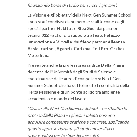
finanziando borse di studio per i nostri giovani”.
La visione e gli obiettivi della Next Gen Summer School
sono stati condivisi da numerose realtà, come dagli
special partner
Hubitat
e
Riba Sud
, dai partner
tecnici
012 Factory
,
Gruppo Stratego, Palazzo
Innovazione
e
Virvelle
, dai friend partner
Alleanza
Assicurazioni, Agenzia Carisma, Edil Pro, Grafica
Metelliana
.
Presente anche la professoressa
Bice Della Piana
,
docente dell’Università degli Studi di Salerno e
coordinatrice delle aree di competenza Next Gen
Summer School, che ha sottolineato la centralità della
Terza Missione e di un ponte solido tra ambiente
accademico e mondo del lavoro.
“Grazie alla Next Gen Summer School – ha ribadito la
prof.ssa
Della Piana
– i giovani talenti possono
acquisire competenze pratiche e concrete, applicando
quanto appreso durante gli studi universitari e
preparandosi per le sfide del mercato”.