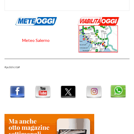
Meteo Salerno
#pubblicità#