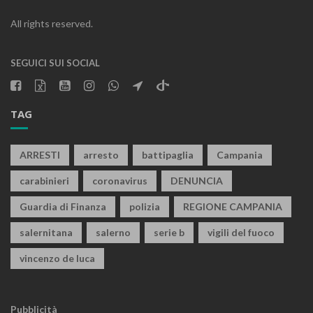
All rights reserved.
SEGUICI SUI SOCIAL
TAG
ARRESTI
arresto
battipaglia
Campania
carabinieri
coronavirus
DENUNCIA
Guardia di Finanza
polizia
REGIONE CAMPANIA
salernitana
salerno
serie b
vigili del fuoco
vincenzo de luca
Pubblicità