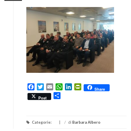
Facebook
Twitter
Email
WhatsApp
LinkedIn
PrintFriendly
Share
Condividi
Post
Categorie:
/
di
Barbara Albero