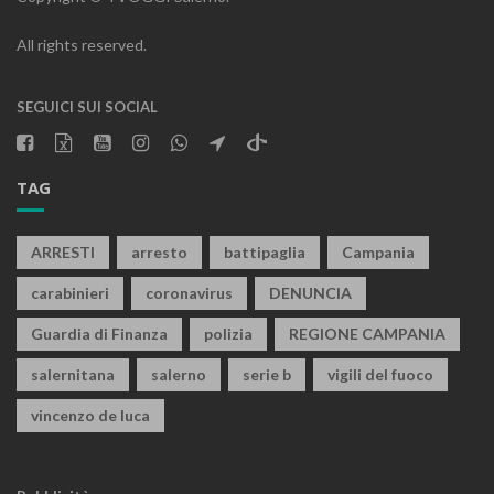
All rights reserved.
SEGUICI SUI SOCIAL
TAG
ARRESTI
arresto
battipaglia
Campania
carabinieri
coronavirus
DENUNCIA
Guardia di Finanza
polizia
REGIONE CAMPANIA
salernitana
salerno
serie b
vigili del fuoco
vincenzo de luca