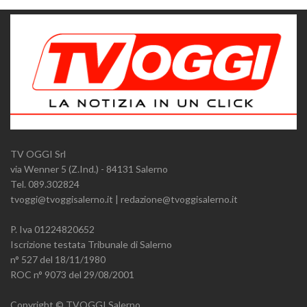
TV OGGI Srl
via Wenner 5 (Z.Ind.) - 84131 Salerno
Tel. 089.302824
tvoggi@tvoggisalerno.it | redazione@tvoggisalerno.it
P. Iva 01224820652
Iscrizione testata Tribunale di Salerno
n° 527 del 18/11/1980
ROC n° 9073 del 29/08/2001
Copyright © TVOGGI Salerno.