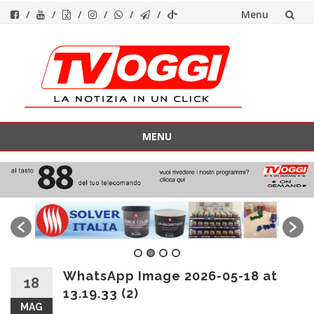
Menu
Vai
al
contenuto
MENU
Vai
al
contenuto
WhatsApp Image 2026-05-18 at
18
13.19.33 (2)
MAG