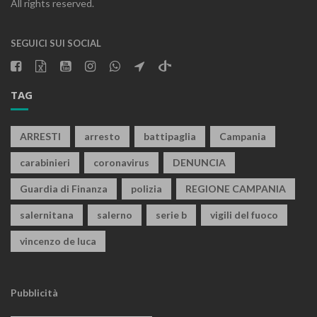
All rights reserved.
SEGUICI SUI SOCIAL
TAG
ARRESTI
arresto
battipaglia
Campania
carabinieri
coronavirus
DENUNCIA
Guardia di Finanza
polizia
REGIONE CAMPANIA
salernitana
salerno
serie b
vigili del fuoco
vincenzo de luca
Pubblicità