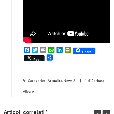
Facebook
Twitter
Email
WhatsApp
LinkedIn
PrintFriendly
Share
Condividi
Post
Categorie:
Attualità
,
News 2
/
di
Barbara
Albero
Articoli correlati '