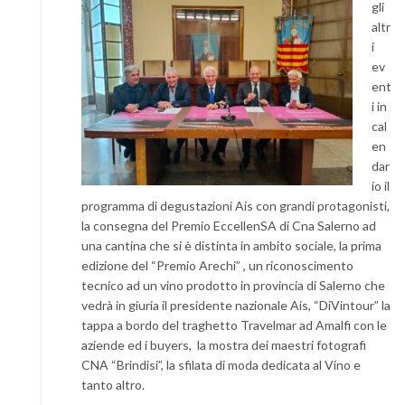
gli
altr
i
ev
ent
i in
cal
en
dar
io il
programma di degustazioni Ais con grandi protagonisti,
la consegna del Premio EccellenSA di Cna Salerno ad
una cantina che si è distinta in ambito sociale, la prima
edizione del “Premio Arechi” , un riconoscimento
tecnico ad un vino prodotto in provincia di Salerno che
vedrà in giuria il presidente nazionale Ais, “DiVintour” la
tappa a bordo del traghetto Travelmar ad Amalfi con le
aziende ed i buyers, la mostra dei maestri fotografi
CNA “Brindisi”, la sfilata di moda dedicata al Vino e
tanto altro.