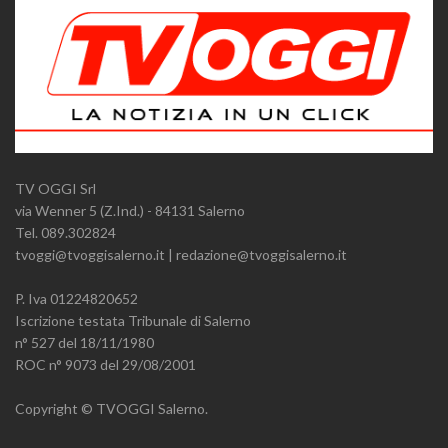
TV OGGI Srl
via Wenner 5 (Z.Ind.) - 84131 Salerno
Tel. 089.302824
tvoggi@tvoggisalerno.it | redazione@tvoggisalerno.it
P. Iva 01224820652
Iscrizione testata Tribunale di Salerno
n° 527 del 18/11/1980
ROC n° 9073 del 29/08/2001
Copyright © TVOGGI Salerno.