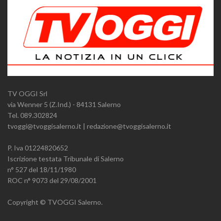
TV OGGI Srl
via Wenner 5 (Z.Ind.) - 84131 Salerno
Tel. 089.302824
tvoggi@tvoggisalerno.it | redazione@tvoggisalerno.it
P. Iva 01224820652
Iscrizione testata Tribunale di Salerno
n° 527 del 18/11/1980
ROC n° 9073 del 29/08/2001
Copyright © TVOGGI Salerno.