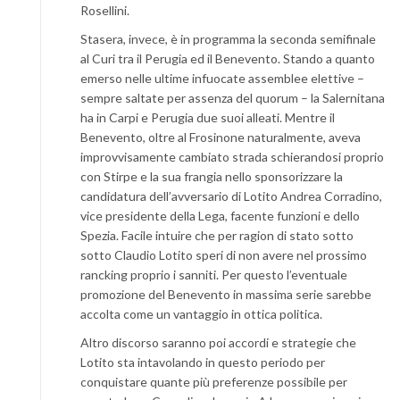
Rosellini.
Stasera, invece, è in programma la seconda semifinale
al Curi tra il Perugia ed il Benevento. Stando a quanto
emerso nelle ultime infuocate assemblee elettive –
sempre saltate per assenza del quorum – la Salernitana
ha in Carpi e Perugia due suoi alleati. Mentre il
Benevento, oltre al Frosinone naturalmente, aveva
improvvisamente cambiato strada schierandosi proprio
con Stirpe e la sua frangia nello sponsorizzare la
candidatura dell’avversario di Lotito Andrea Corradino,
vice presidente della Lega, facente funzioni e dello
Spezia. Facile intuire che per ragion di stato sotto
sotto Claudio Lotito speri di non avere nel prossimo
rancking proprio i sanniti. Per questo l’eventuale
promozione del Benevento in massima serie sarebbe
accolta come un vantaggio in ottica politica.
Altro discorso saranno poi accordi e strategie che
Lotito sta intavolando in questo periodo per
conquistare quante più preferenze possibile per