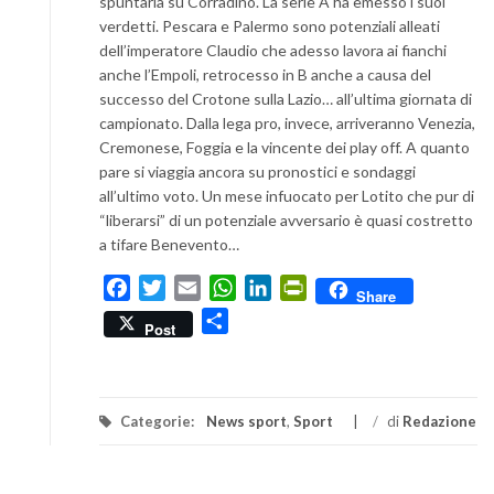
spuntarla su Corradino. La serie A ha emesso i suoi
verdetti. Pescara e Palermo sono potenziali alleati
dell’imperatore Claudio che adesso lavora ai fianchi
anche l’Empoli, retrocesso in B anche a causa del
successo del Crotone sulla Lazio… all’ultima giornata di
campionato. Dalla lega pro, invece, arriveranno Venezia,
Cremonese, Foggia e la vincente dei play off. A quanto
pare si viaggia ancora su pronostici e sondaggi
all’ultimo voto. Un mese infuocato per Lotito che pur di
“liberarsi” di un potenziale avversario è quasi costretto
a tifare Benevento…
Facebook
Twitter
Email
WhatsApp
LinkedIn
PrintFriendly
Share
Condividi
Post
Categorie:
News sport
,
Sport
/
di
Redazione