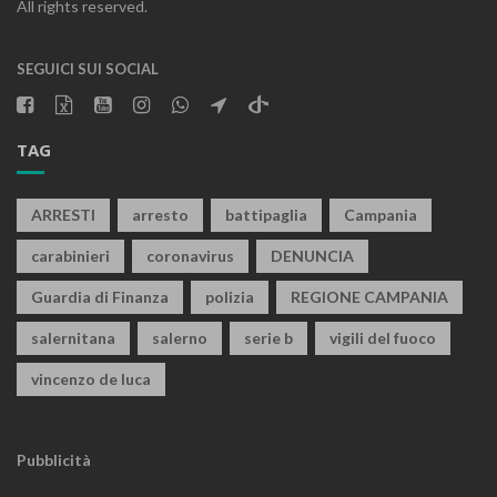
All rights reserved.
SEGUICI SUI SOCIAL
TAG
ARRESTI
arresto
battipaglia
Campania
carabinieri
coronavirus
DENUNCIA
Guardia di Finanza
polizia
REGIONE CAMPANIA
salernitana
salerno
serie b
vigili del fuoco
vincenzo de luca
Pubblicità