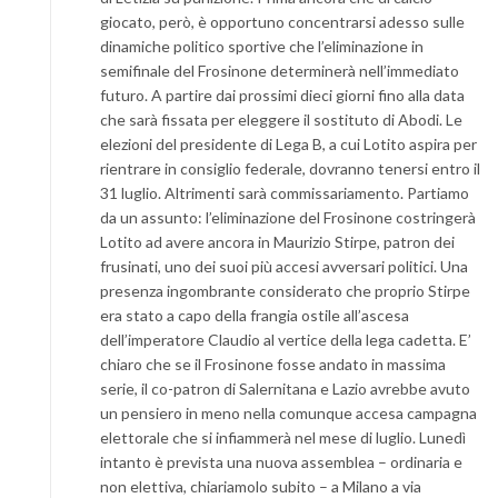
giocato, però, è opportuno concentrarsi adesso sulle
dinamiche politico sportive che l’eliminazione in
semifinale del Frosinone determinerà nell’immediato
futuro. A partire dai prossimi dieci giorni fino alla data
che sarà fissata per eleggere il sostituto di Abodi. Le
elezioni del presidente di Lega B, a cui Lotito aspira per
rientrare in consiglio federale, dovranno tenersi entro il
31 luglio. Altrimenti sarà commissariamento. Partiamo
da un assunto: l’eliminazione del Frosinone costringerà
Lotito ad avere ancora in Maurizio Stirpe, patron dei
frusinati, uno dei suoi più accesi avversari politici. Una
presenza ingombrante considerato che proprio Stirpe
era stato a capo della frangia ostile all’ascesa
dell’imperatore Claudio al vertice della lega cadetta. E’
chiaro che se il Frosinone fosse andato in massima
serie, il co-patron di Salernitana e Lazio avrebbe avuto
un pensiero in meno nella comunque accesa campagna
elettorale che si infiammerà nel mese di luglio. Lunedì
intanto è prevista una nuova assemblea – ordinaria e
non elettiva, chiariamolo subito – a Milano a via