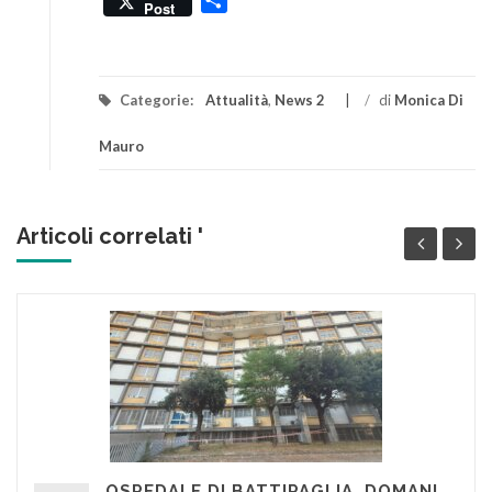
Post
Categorie:
Attualità
,
News 2
/
di
Monica Di
Mauro
Articoli correlati '
OSPEDALE DI BATTIPAGLIA, DOMANI