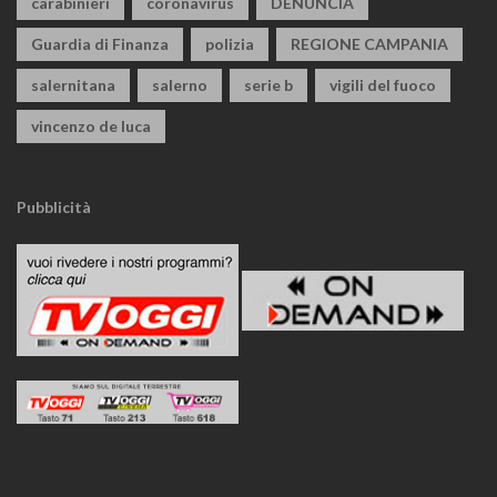
carabinieri
coronavirus
DENUNCIA
Guardia di Finanza
polizia
REGIONE CAMPANIA
salernitana
salerno
serie b
vigili del fuoco
vincenzo de luca
Pubblicità