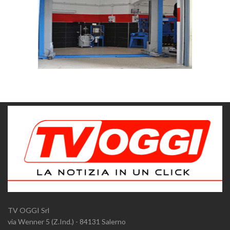
TV OGGI Srl
via Wenner 5 (Z.Ind.) - 84131 Salerno