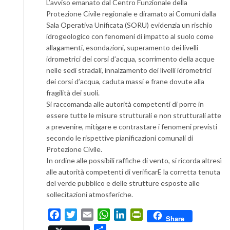
L’avviso emanato dal Centro Funzionale della
Protezione Civile regionale e diramato ai Comuni dalla
Sala Operativa Unificata (SORU) evidenzia un rischio
idrogeologico con fenomeni di impatto al suolo come
allagamenti, esondazioni, superamento dei livelli
idrometrici dei corsi d’acqua, scorrimento della acque
nelle sedi stradali, innalzamento dei livelli idrometrici
dei corsi d’acqua, caduta massi e frane dovute alla
fragilità dei suoli.
Si raccomanda alle autorità competenti di porre in
essere tutte le misure strutturali e non strutturali atte
a prevenire, mitigare e contrastare i fenomeni previsti
secondo le rispettive pianificazioni comunali di
Protezione Civile.
In ordine alle possibili raffiche di vento, si ricorda altresì
alle autorità competenti di verificarE la corretta tenuta
del verde pubblico e delle strutture esposte alle
sollecitazioni atmosferiche.
Facebook
Twitter
Email
WhatsApp
LinkedIn
PrintFriendly
Share
Condividi