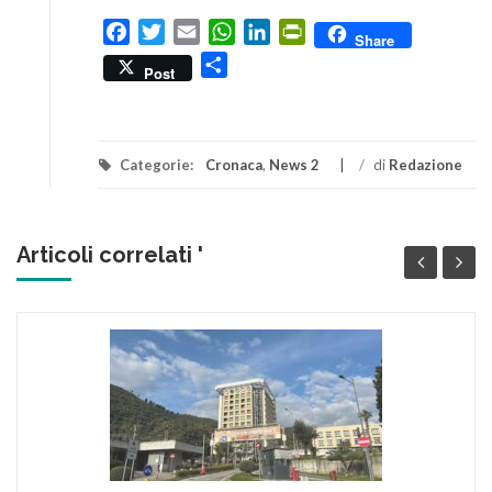
Facebook
Twitter
Email
WhatsApp
LinkedIn
PrintFriendly
Share
Condividi
Post
Categorie:
Cronaca
,
News 2
/
di
Redazione
Articoli correlati '