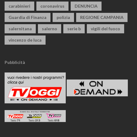
carabinieri
coronavirus
DENUNCIA
Guardia di Finanza
polizia
REGIONE CAMPANIA
salernitana
salerno
serie b
vigili del fuoco
vincenzo de luca
Pubblicità