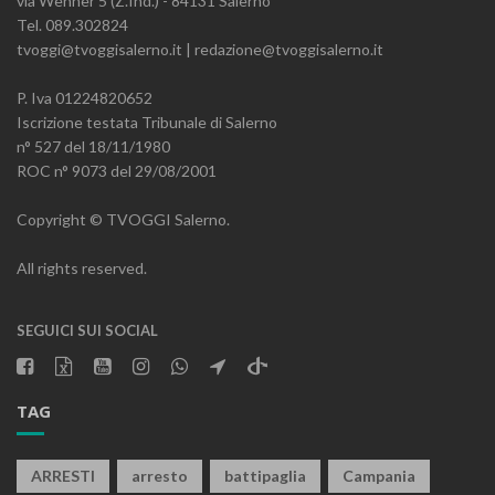
via Wenner 5 (Z.Ind.) - 84131 Salerno
Tel. 089.302824
tvoggi@tvoggisalerno.it | redazione@tvoggisalerno.it
P. Iva 01224820652
Iscrizione testata Tribunale di Salerno
n° 527 del 18/11/1980
ROC n° 9073 del 29/08/2001
Copyright © TVOGGI Salerno.
All rights reserved.
SEGUICI SUI SOCIAL
TAG
ARRESTI
arresto
battipaglia
Campania