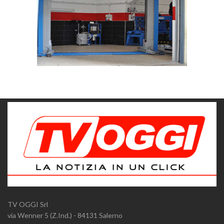
TV OGGI Srl
via Wenner 5 (Z.Ind.) - 84131 Salerno