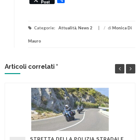
Post
Categorie:
Attualità
,
News 2
/
di
Monica Di
Mauro
Articoli correlati '
STRETTA DELLA POLIZIA STRADALE