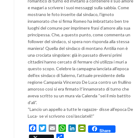
romantico di turno ed invitarlo a contenere il suo amore
e magari a scrivere i suoi messaggi sulla sabbia. Come
mostrano le foto inserite dal sindaco, l’ignoto
innamorato che si firma Romeo ha imbrattato ben tre
luoghi del comune per imprimere frasi d’amore alla sua
principessa. Che, a questo punto, come commenta un
follower del sindaco, si spera non risponda alla stessa
maniera! Quella del sindaco di montano Antilia non è
una crociata singolare: già in passato diversi primi
cittadini hanno cercato di fermare chi utilizza i muri a
questo scopo. Celebre la campagna lanciata all’epoca
dell’ex sindaco di Salerno, l’attuale presidente della
regione Campania Vincenzo De Luca contro un frullino
amoroso così si era firmato l!’innamorato di turno che
aveva scritto su un mura via Calenda “sei il mio battito
d’ali”.
“Lancio un appello a tutte le ragazze- disse all’epoca De
Luca- se vi scrivono cosi lasciateli!”
Facebook
Twitter
Email
WhatsApp
LinkedIn
PrintFriendly
Share
Condividi