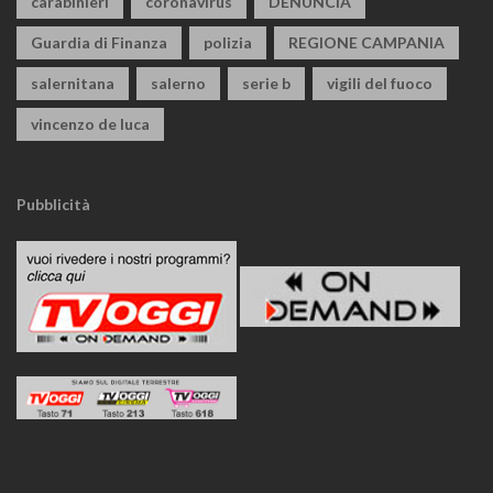
carabinieri
coronavirus
DENUNCIA
Guardia di Finanza
polizia
REGIONE CAMPANIA
salernitana
salerno
serie b
vigili del fuoco
vincenzo de luca
Pubblicità