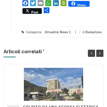
Facebook
Twitter
Email
WhatsApp
LinkedIn
PrintFriendly
Share
Condividi
Post
Categorie:
Attualità
,
News 1
/
di
Redazione
Articoli correlati '