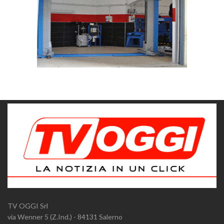
TV OGGI Srl
via Wenner 5 (Z.Ind.) - 84131 Salerno