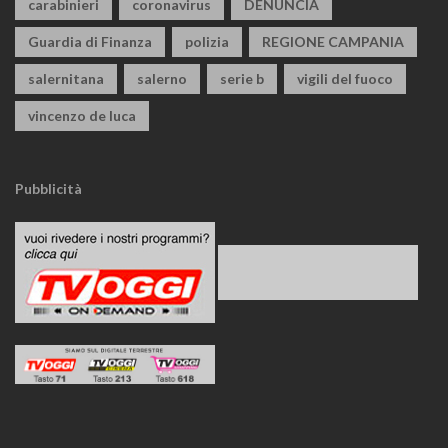
carabinieri
coronavirus
DENUNCIA
Guardia di Finanza
polizia
REGIONE CAMPANIA
salernitana
salerno
serie b
vigili del fuoco
vincenzo de luca
Pubblicità