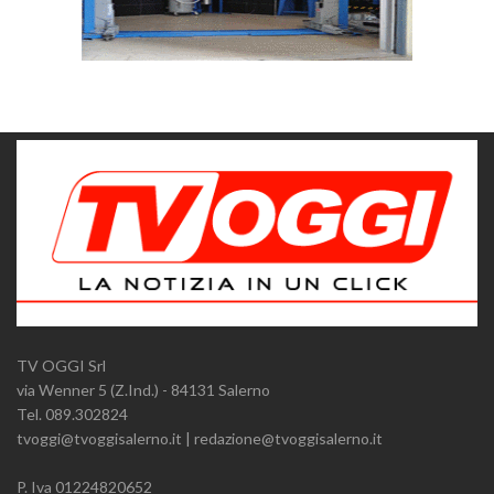
TV OGGI Srl
via Wenner 5 (Z.Ind.) - 84131 Salerno
Tel. 089.302824
tvoggi@tvoggisalerno.it | redazione@tvoggisalerno.it
P. Iva 01224820652