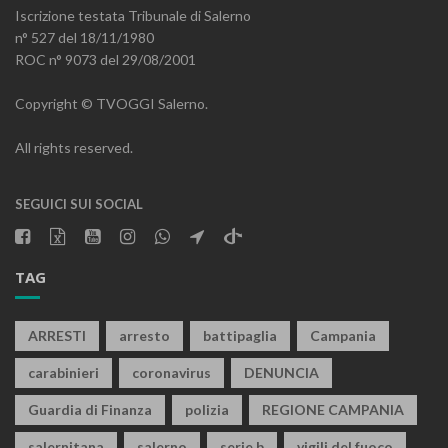
Iscrizione testata Tribunale di Salerno
n° 527 del 18/11/1980
ROC n° 9073 del 29/08/2001
Copyright © TVOGGI Salerno.
All rights reserved.
SEGUICI SUI SOCIAL
TAG
ARRESTI
arresto
battipaglia
Campania
carabinieri
coronavirus
DENUNCIA
Guardia di Finanza
polizia
REGIONE CAMPANIA
salernitana
salerno
serie b
vigili del fuoco