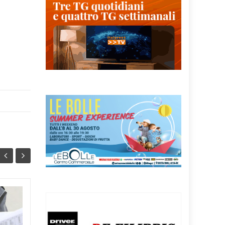
STRETTA DELLA
08
08
POLIZIA STRADALE
AGO
SULLA STATALE 163
AGO