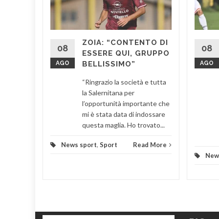
IGGIO
CONTRO
ZOIA: “CONTENTO DI
o,
08
08
ESSERE QUI, GRUPPO
nedì
AGO
BELLISSIMO”
AGO
ri delle
nti alla
“Ringrazio la società e tutta
zza,...
la Salernitana per
l’opportunità importante che
d More
mi è stata data di indossare
questa maglia. Ho trovato...
News sport
,
Sport
Read More
New