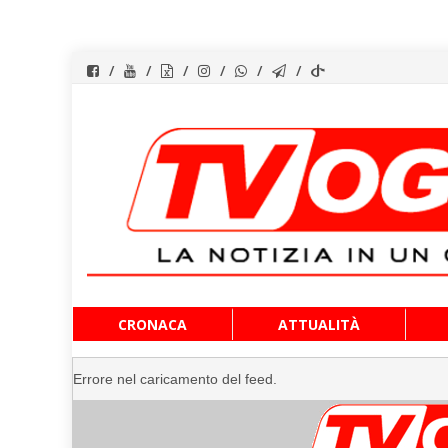
Vai
CRONACA
ATTUALITÀ
al
contenuto
Errore nel caricamento del feed.