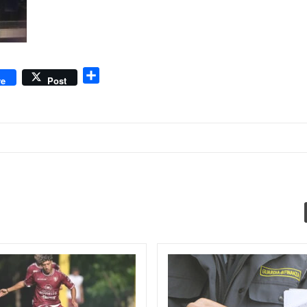
dly
Condividi
re
Post