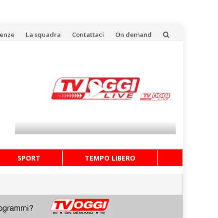
uenze
La squadra
Contattaci
On demand
SPORT
TEMPO LIBERO