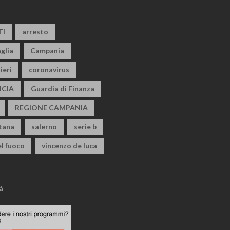
TI
arresto
glia
Campania
ieri
coronavirus
CIA
Guardia di Finanza
REGIONE CAMPANIA
itana
salerno
serie b
el fuoco
vincenzo de luca
à