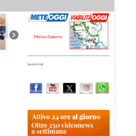
Meteo Salerno
#pubblicità#