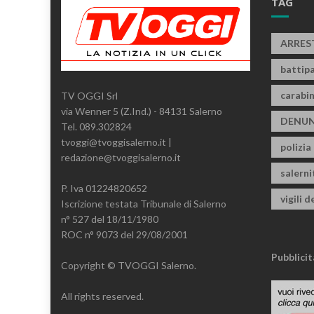
TAG
ARRES
battipa
carabin
TV OGGI Srl
via Wenner 5 (Z.Ind.) - 84131 Salerno
DENUN
Tel. 089.302824
tvoggi@tvoggisalerno.it |
polizia
redazione@tvoggisalerno.it
salern
P. Iva 01224820652
vigili d
Iscrizione testata Tribunale di Salerno
n° 527 del 18/11/1980
ROC n° 9073 del 29/08/2001
Pubblicit
Copyright © TVOGGI Salerno.
All rights reserved.