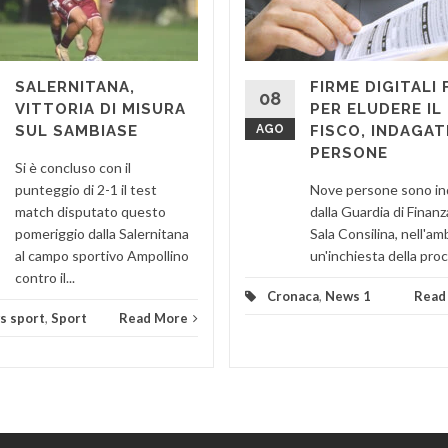
SALERNITANA,
FIRME DIGITALI 
08
VITTORIA DI MISURA
PER ELUDERE IL
SUL SAMBIASE
AGO
FISCO, INDAGAT
PERSONE
Si è concluso con il
punteggio di 2-1 il test
Nove persone sono i
match disputato questo
dalla Guardia di Finanz
pomeriggio dalla Salernitana
Sala Consilina, nell'am
al campo sportivo Ampollino
un'inchiesta della procu
contro il...
Cronaca
,
News 1
Read
s sport
,
Sport
Read More