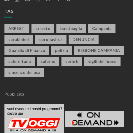
TAG
ARRESTI
arresto
battipaglia
Campania
carabinieri
coronavirus
DENUNCIA
Guardia di Finanza
polizia
REGIONE CAMPANIA
salernitana
salerno
serie b
vigili del fuoco
vincenzo de luca
Pubblicità