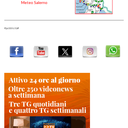
Meteo Salerno
#pubblicità#