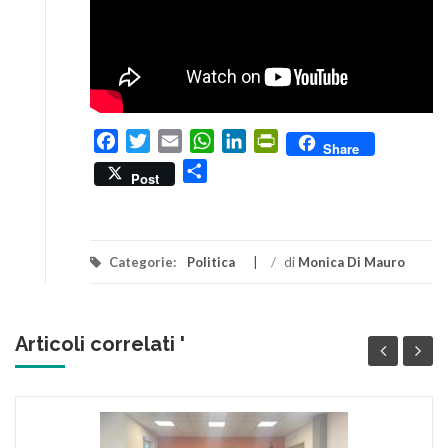
Facebook
Twitter
Email
WhatsApp
LinkedIn
PrintFriendly
Share
Condividi
Post
Categorie:
Politica
/
di
Monica Di Mauro
Articoli correlati '