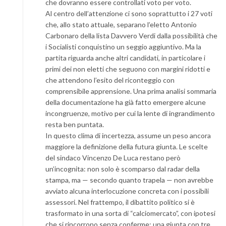
che dovranno essere controllati voto per voto.
Al centro dell’attenzione ci sono soprattutto i 27 voti
che, allo stato attuale, separano l’eletto Antonio
Carbonaro della lista Davvero Verdi dalla possibilità che
i Socialisti conquistino un seggio aggiuntivo. Ma la
partita riguarda anche altri candidati, in particolare i
primi dei non eletti che seguono con margini ridotti e
che attendono l’esito del riconteggio con
comprensibile apprensione. Una prima analisi sommaria
della documentazione ha già fatto emergere alcune
incongruenze, motivo per cui la lente di ingrandimento
resta ben puntata.
In questo clima di incertezza, assume un peso ancora
maggiore la definizione della futura giunta. Le scelte
del sindaco Vincenzo De Luca restano però
un’incognita: non solo è scomparso dal radar della
stampa, ma — secondo quanto trapela — non avrebbe
avviato alcuna interlocuzione concreta con i possibili
assessori. Nel frattempo, il dibattito politico si è
trasformato in una sorta di “calciomercato”, con ipotesi
che si rincorrono senza conferme: una giunta con tre