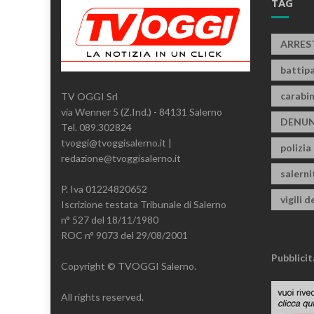
TAG
ARRES
battipa
carabin
TV OGGI Srl
via Wenner 5 (Z.Ind.) - 84131 Salerno
DENUN
Tel. 089.302824
tvoggi@tvoggisalerno.it |
polizia
redazione@tvoggisalerno.it
salern
P. Iva 01224820652
vigili d
Iscrizione testata Tribunale di Salerno
n° 527 del 18/11/1980
ROC n° 9073 del 29/08/2001
Pubblicit
Copyright © TVOGGI Salerno.
All rights reserved.