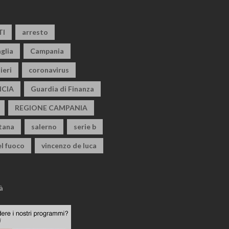
TI
arresto
glia
Campania
ieri
coronavirus
CIA
Guardia di Finanza
REGIONE CAMPANIA
itana
salerno
serie b
el fuoco
vincenzo de luca
à