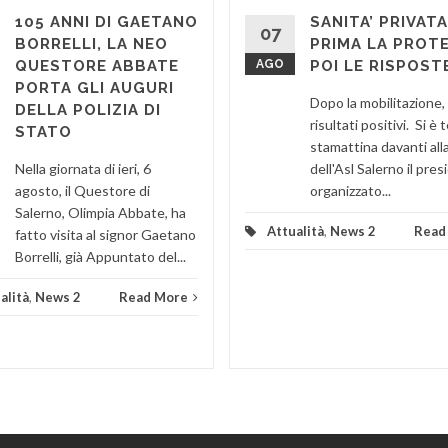
105 ANNI DI GAETANO
SANITA’ PRIVATA
07
BORRELLI, LA NEO
PRIMA LA PROT
QUESTORE ABBATE
AGO
POI LE RISPOST
PORTA GLI AUGURI
Dopo la mobilitazione, 
DELLA POLIZIA DI
risultati positivi. Si è
STATO
stamattina davanti all
Nella giornata di ieri, 6
dell'Asl Salerno il pres
agosto, il Questore di
organizzato...
Salerno, Olimpia Abbate, ha
Attualità
,
News 2
Read
fatto visita al signor Gaetano
Borrelli, già Appuntato del...
alità
,
News 2
Read More