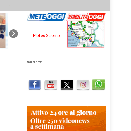
Meteo Salerno
#pubblicità#