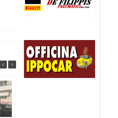
GRAND HOTEL
07
07
SALERNO, IL COMUNE
AGO
PRESENTA UN
AGO
ESPOSTO IN
PROCURA E ALLA
GUARDIA DI FINANZA