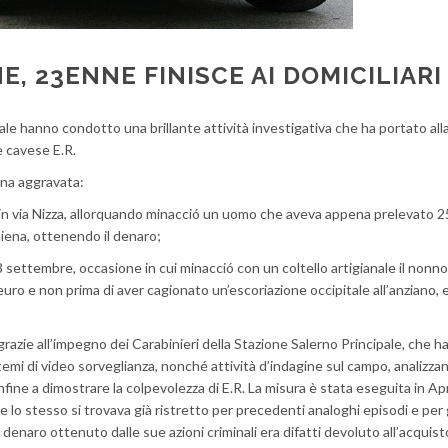
, 23ENNE FINISCE AI DOMICILIARI
pale hanno condotto una brillante attività investigativa che ha portato all
e cavese E.R.
pina aggravata:
o in via Nizza, allorquando minacció un uomo che aveva appena prelevato 2
iena, ottenendo il denaro;
8 settembre, occasione in cui minacció con un coltello artigianale il nonn
euro e non prima di aver cagionato un’escoriazione occipitale all’anziano, e
e grazie all’impegno dei Carabinieri della Stazione Salerno Principale, che 
temi di video sorveglianza, nonché attività d’indagine sul campo, analizzan
infine a dimostrare la colpevolezza di E.R. La misura è stata eseguita in A
 lo stesso si trovava già ristretto per precedenti analoghi episodi e per g
denaro ottenuto dalle sue azioni criminali era difatti devoluto all’acquist