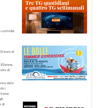
a custodia
50 euro al
o 82enne,
sito di
hanno dato
do i
pricena
li
o di