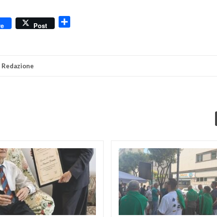
dly
Condividi
re
Post
i
Redazione