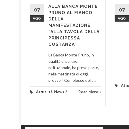
ALLA BANCA MONTE
 il
07
07
PRUNO AL FIANCO
stro
AGO
DELLA
AGO
 di
MANIFESTAZIONE
edale di
“ALLA TAVOLA DELLA
entano
PRINCIPESSA
COSTANZA”
d More
La Banca Monte Pruno, in
qualità di partner
istituzionale, ha preso parte,
nella mattinata di oggi,
presso il Complesso della...
Attu
Attualità
,
News 2
Read More