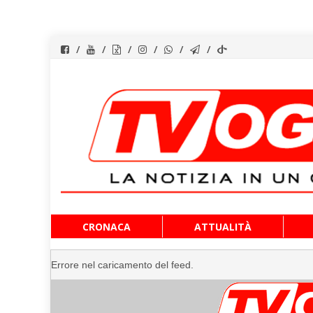
Vai
CRONACA
ATTUALITÀ
al
contenuto
Errore nel caricamento del feed.