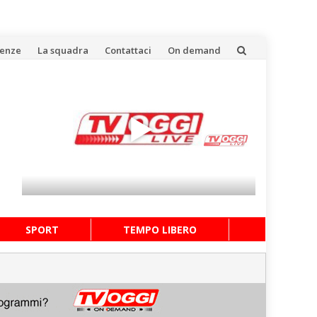
uenze
La squadra
Contattaci
On demand
SPORT
TEMPO LIBERO