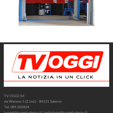
TV OGGI Srl
via Wenner 5 (Z.Ind.) - 84131 Salerno
Tel. 089.302824
tvoggi@tvoggisalerno.it | redazione@tvoggisalerno.it