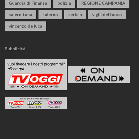
Guardia di Finanza
polizia
REGIONE CAMPANIA
salernitana
salerno
serie b
vigili del fuoco
vincenzo de luca
Pubblicità