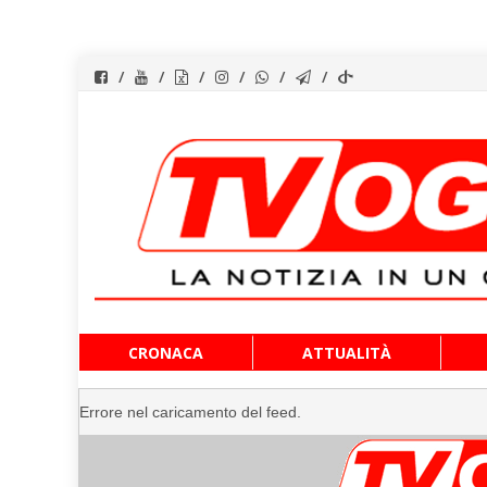
Vai
CRONACA
ATTUALITÀ
al
contenuto
Errore nel caricamento del feed.