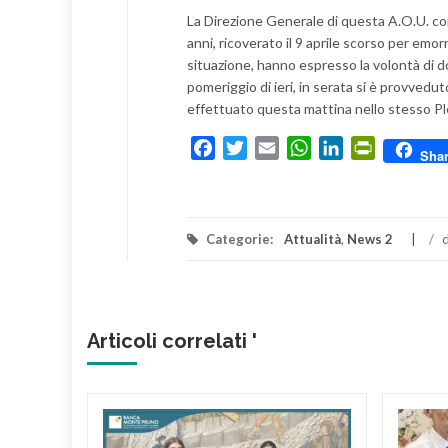
La Direzione Generale di questa A.O.U. com
anni, ricoverato il 9 aprile scorso per emorr
situazione, hanno espresso la volontà di d
pomeriggio di ieri, in serata si è provveduto
effettuato questa mattina nello stesso Pl
Facebook
Twitter
Email
WhatsApp
LinkedIn
PrintFrien
Sha
Categorie:
Attualità
,
News 2
/
d
Articoli correlati '