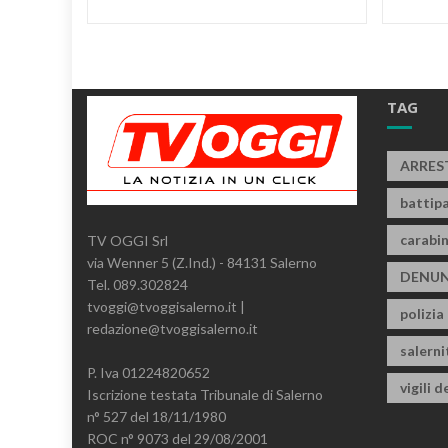
TAG
ARRES
battipa
carabin
TV OGGI Srl
via Wenner 5 (Z.Ind.) - 84131 Salerno
DENUN
Tel. 089.302824
tvoggi@tvoggisalerno.it |
polizia
redazione@tvoggisalerno.it
salern
P. Iva 01224820652
vigili d
Iscrizione testata Tribunale di Salerno
n° 527 del 18/11/1980
ROC n° 9073 del 29/08/2001