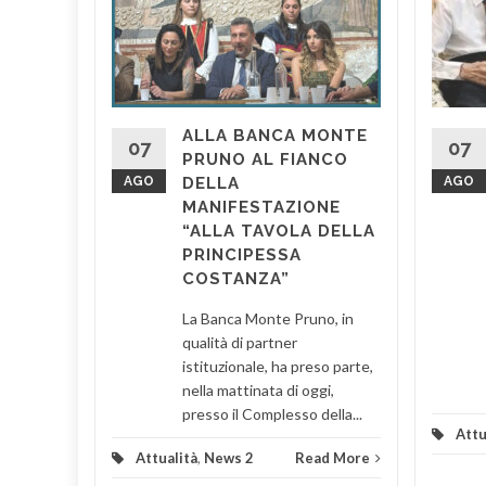
LA
LO È IL
NI DI
E
ALLA BANCA MONTE
 il
07
07
PRUNO AL FIANCO
stro
AGO
DELLA
AGO
 di
MANIFESTAZIONE
edale di
“ALLA TAVOLA DELLA
entano
PRINCIPESSA
COSTANZA”
d More
La Banca Monte Pruno, in
qualità di partner
istituzionale, ha preso parte,
nella mattinata di oggi,
presso il Complesso della...
Attu
Attualità
,
News 2
Read More