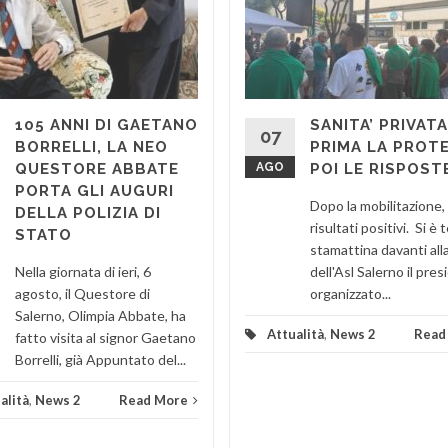
105 ANNI DI GAETANO
SANITA’ PRIVATA
07
BORRELLI, LA NEO
PRIMA LA PROT
QUESTORE ABBATE
AGO
POI LE RISPOST
PORTA GLI AUGURI
Dopo la mobilitazione, 
DELLA POLIZIA DI
risultati positivi. Si è
STATO
stamattina davanti all
Nella giornata di ieri, 6
dell'Asl Salerno il pres
agosto, il Questore di
organizzato...
Salerno, Olimpia Abbate, ha
Attualità
,
News 2
Read
fatto visita al signor Gaetano
Borrelli, già Appuntato del...
alità
,
News 2
Read More