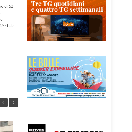
mo di 62
a
mo
i è stato
PRECARI SANITA’:
07
07