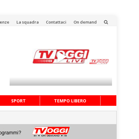
uenze
La squadra
Contattaci
On demand
SPORT
TEMPO LIBERO