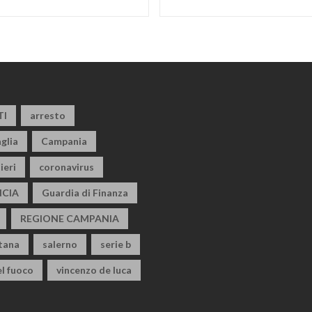
TI
arresto
glia
Campania
ieri
coronavirus
CIA
Guardia di Finanza
REGIONE CAMPANIA
itana
salerno
serie b
el fuoco
vincenzo de luca