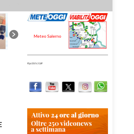
Meteo Salerno
#pubblicità#
E