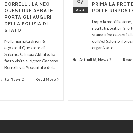
07
BORRELLI, LA NEO
PRIMA LA PROT
QUESTORE ABBATE
AGO
POI LE RISPOST
PORTA GLI AUGURI
Dopo la mobilitazione, 
DELLA POLIZIA DI
risultati positivi. Si è
STATO
stamattina davanti all
Nella giornata di ieri, 6
dell'Asl Salerno il pres
agosto, il Questore di
organizzato...
Salerno, Olimpia Abbate, ha
Attualità
,
News 2
Read
fatto visita al signor Gaetano
Borrelli, già Appuntato del...
alità
,
News 2
Read More