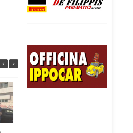
PRECARI SANITA’:
07
07
“VOGLIAMO UN
AGO
FUTURO CERTO” –
AGO
Risolvere la questione dei
precari dell’Asl Salerno in
tempi rapidi per assicurare
,