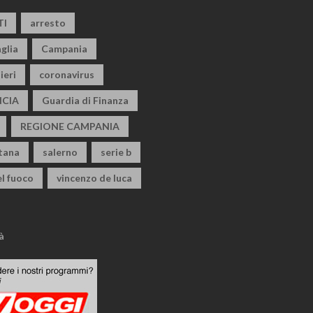
TI
arresto
glia
Campania
ieri
coronavirus
CIA
Guardia di Finanza
REGIONE CAMPANIA
itana
salerno
serie b
el fuoco
vincenzo de luca
à