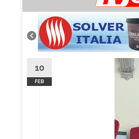
10
FEB