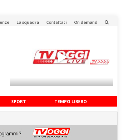
uenze
La squadra
Contattaci
On demand
SPORT
TEMPO LIBERO