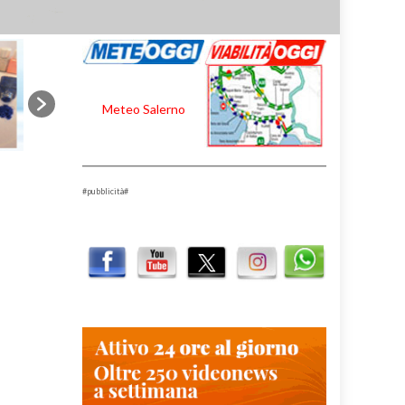
Meteo Salerno
#pubblicità#