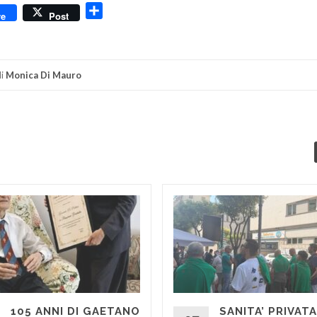
dly
Condividi
re
Post
i
Monica Di Mauro
105 ANNI DI GAETANO
SANITA’ PRIVATA