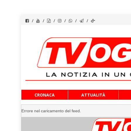
Vai
CRONACA
ATTUALITÀ
al
contenuto
Errore nel caricamento del feed.