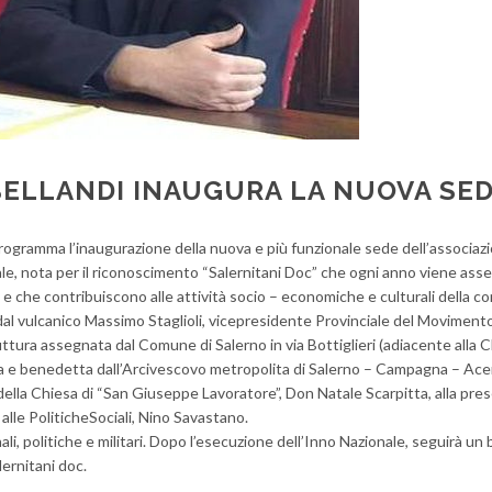
BELLANDI INAUGURA LA NUOVA SE
programma l’inaugurazione della nuova e più funzionale sede dell’associazi
ale, nota per il riconoscimento “Salernitani Doc” che ogni anno viene ass
à e che contribuiscono alle attività socio – economiche e culturali della c
dal vulcanico Massimo Staglioli, vicepresidente Provinciale del Moviment
ruttura assegnata dal Comune di Salerno in via Bottiglieri (adiacente alla C
a e benedetta dall’Arcivescovo metropolita di Salerno – Campagna – Ace
ella Chiesa di “San Giuseppe Lavoratore”, Don Natale Scarpitta, alla pre
alle PoliticheSociali, Nino Savastano.
ali, politiche e militari. Dopo l’esecuzione dell’Inno Nazionale, seguirà un b
lernitani doc.