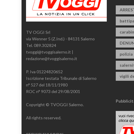
ARRES
battipa
carabin
TV OGGI Srl
via Wenner 5 (Z.Ind.) - 84131 Salerno
DENUN
Tel. 089.302824
tvoggi@tvoggisalerno.it |
polizia
redazione@tvoggisalerno.it
salern
P. Iva 01224820652
vigili d
Iscrizione testata Tribunale di Salerno
n° 527 del 18/11/1980
ROC n° 9073 del 29/08/2001
Pubblicit
Copyright © TVOGGI Salerno.
All rights reserved.