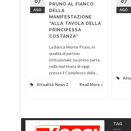
 il
07
07
PRUNO AL FIANCO
stro
AGO
DELLA
AGO
 di
MANIFESTAZIONE
edale di
“ALLA TAVOLA DELLA
entano
PRINCIPESSA
COSTANZA”
d More
La Banca Monte Pruno, in
qualità di partner
istituzionale, ha preso parte,
nella mattinata di oggi,
presso il Complesso della...
Attu
Attualità
,
News 2
Read More
TAG