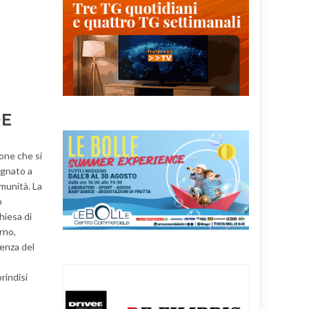
DE
one che si
egnato a
omunità. La
o
hiesa di
rno,
senza del
rindisi