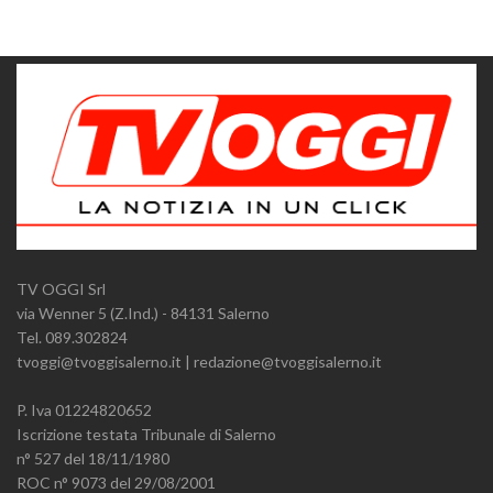
TV OGGI Srl
via Wenner 5 (Z.Ind.) - 84131 Salerno
Tel. 089.302824
tvoggi@tvoggisalerno.it | redazione@tvoggisalerno.it
P. Iva 01224820652
Iscrizione testata Tribunale di Salerno
n° 527 del 18/11/1980
ROC n° 9073 del 29/08/2001