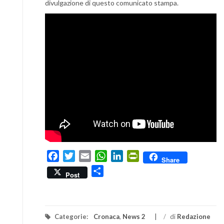
divulgazione di questo comunicato stampa.
Facebook
Twitter
Email
WhatsApp
LinkedIn
PrintFriendly
Share
Condividi
Post
Categorie:
Cronaca
,
News 2
/
di
Redazione