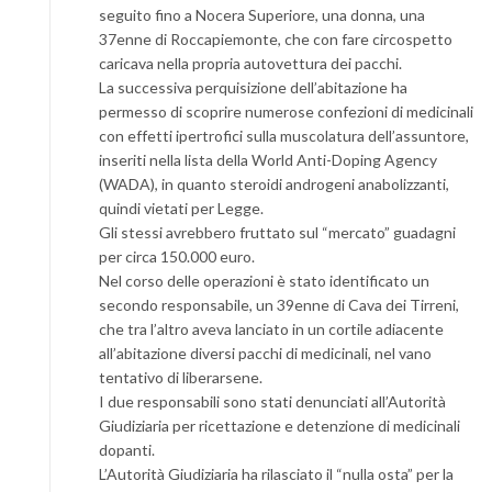
seguito fino a Nocera Superiore, una donna, una
37enne di Roccapiemonte, che con fare circospetto
caricava nella propria autovettura dei pacchi.
La successiva perquisizione dell’abitazione ha
permesso di scoprire numerose confezioni di medicinali
con effetti ipertrofici sulla muscolatura dell’assuntore,
inseriti nella lista della World Anti-Doping Agency
(WADA), in quanto steroidi androgeni anabolizzanti,
quindi vietati per Legge.
Gli stessi avrebbero fruttato sul “mercato” guadagni
per circa 150.000 euro.
Nel corso delle operazioni è stato identificato un
secondo responsabile, un 39enne di Cava dei Tirreni,
che tra l’altro aveva lanciato in un cortile adiacente
all’abitazione diversi pacchi di medicinali, nel vano
tentativo di liberarsene.
I due responsabili sono stati denunciati all’Autorità
Giudiziaria per ricettazione e detenzione di medicinali
dopanti.
L’Autorità Giudiziaria ha rilasciato il “nulla osta” per la