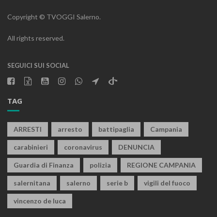
Copyright © TVOGGI Salerno.
All rights reserved.
SEGUICI SUI SOCIAL
TAG
ARRESTI
arresto
battipaglia
Campania
carabinieri
coronavirus
DENUNCIA
Guardia di Finanza
polizia
REGIONE CAMPANIA
salernitana
salerno
serie b
vigili del fuoco
vincenzo de luca