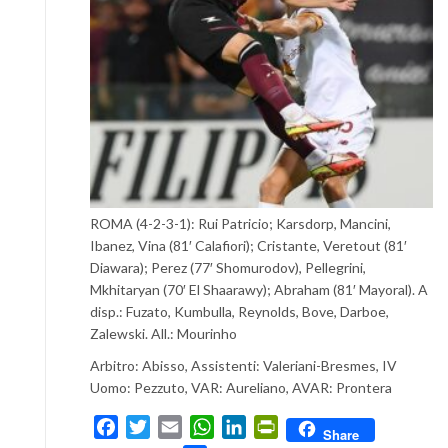
ROMA (4-2-3-1): Rui Patricio; Karsdorp, Mancini,
Ibanez, Vina (81′ Calafiori); Cristante, Veretout (81′
Diawara); Perez (77′ Shomurodov), Pellegrini,
Mkhitaryan (70′ El Shaarawy); Abraham (81′ Mayoral). A
disp.: Fuzato, Kumbulla, Reynolds, Bove, Darboe,
Zalewski. All.: Mourinho
Arbitro: Abisso, Assistenti: Valeriani-Bresmes, IV
Uomo: Pezzuto, VAR: Aureliano, AVAR: Prontera
Facebook
Twitter
Email
WhatsApp
LinkedIn
PrintFriendly
Share