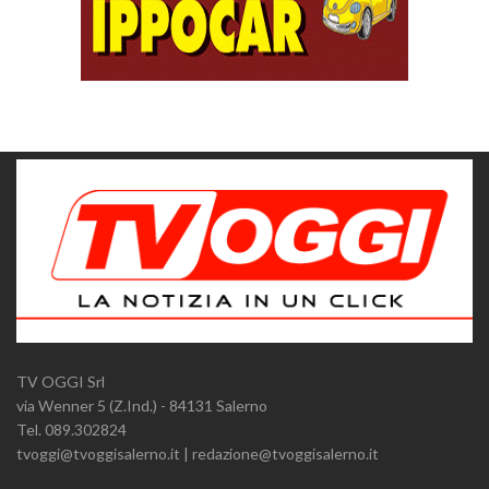
TV OGGI Srl
via Wenner 5 (Z.Ind.) - 84131 Salerno
Tel. 089.302824
tvoggi@tvoggisalerno.it | redazione@tvoggisalerno.it