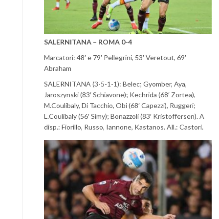
SALERNITANA – ROMA 0-4
Marcatori: 48′ e 79′ Pellegrini, 53′ Veretout, 69′
Abraham
SALERNITANA (3-5-1-1): Belec; Gyomber, Aya,
Jaroszynski (83′ Schiavone); Kechrida (68′ Zortea),
M.Coulibaly, Di Tacchio, Obi (68′ Capezzi), Ruggeri;
L.Coulibaly (56′ Simy); Bonazzoli (83′ Kristoffersen). A
disp.: Fiorillo, Russo, Iannone, Kastanos. All.: Castori.