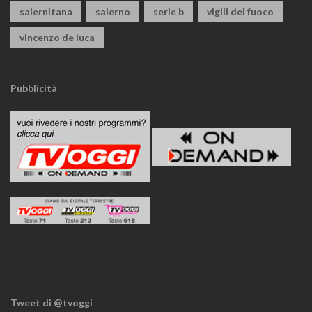
salernitana
salerno
serie b
vigili del fuoco
vincenzo de luca
Pubblicità
Tweet di @tvoggi