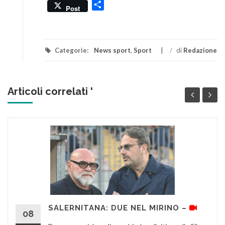
Condividi
Post
Categorie:
News sport
,
Sport
/
di
Redazione
Articoli correlati '
SALERNITANA: DUE NEL MIRINO –
08