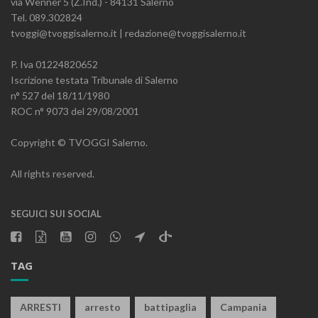
via Wenner 5 (Z.Ind.) - 84131 Salerno
Tel. 089.302824
tvoggi@tvoggisalerno.it | redazione@tvoggisalerno.it
P. Iva 01224820652
Iscrizione testata Tribunale di Salerno
n° 527 del 18/11/1980
ROC n° 9073 del 29/08/2001
Copyright © TVOGGI Salerno.
All rights reserved.
SEGUICI SUI SOCIAL
TAG
ARRESTI
arresto
battipaglia
Campania