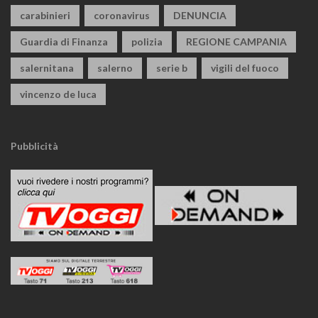
carabinieri
coronavirus
DENUNCIA
Guardia di Finanza
polizia
REGIONE CAMPANIA
salernitana
salerno
serie b
vigili del fuoco
vincenzo de luca
Pubblicità