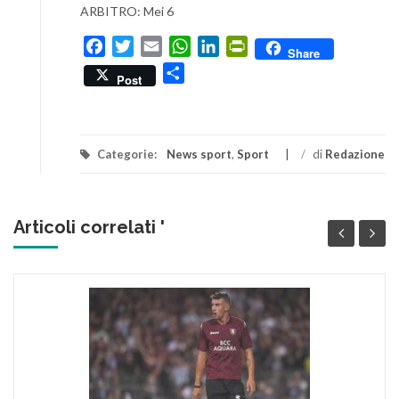
ARBITRO: Mei 6
Facebook
Twitter
Email
WhatsApp
LinkedIn
PrintFriendly
Share
Condividi
Post
Categorie:
News sport
,
Sport
/
di
Redazione
Articoli correlati '