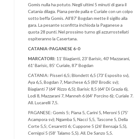
Gomis nulla ha potuto. Negli ultimi 5 minuti di gara il
Catania dilaga. Piana perde palla e Curiale con un colpo
sotto beffa Gomis. All’87’ Bogdan mette il sigillo alla
gara. La pesante sconfitta inchioda la Paganese a
quota 28 punti. Nel prossimo turno gli azzurrostellati
ospiteranno la Casertana.
CATANIA-PAGANESE 6-0
MARCATORI
: 11′ Biagianti, 23′ Barisic, 40′ Mazzarani,
61′ Barisic, 85′ Curiale, 87′ Bogdan
CATANIA: Pisseri 6,5; Blondett 6,5 (73′ Esposito sv),
Aya 6,5, Bogdan 7, Marchese 6,5 (80′ Brodic sv);
Biagianti 7 (64′ Rizzo 6,5); Barisic 8,5 (64′ Di Grazia 6),
Lodi 8, Mazzarani 7, Manneh 6 (64′ Porcino 6); Curiale 7.
All. Lucarelli 7,5.
PAGANESE: Gomis 5; Piana 5, Carini 5, Meroni 5 (75′
Acampora sv); Ngamba 5, Nacci 5,5, Tascone 5, Della
Corte 5,5; Cesaretti 6; Cuppone 5 (26′ Bensaja 5,5),
Cernigoi 5 (58′ Talamo 5,5). All. De Sanzo 5,5.