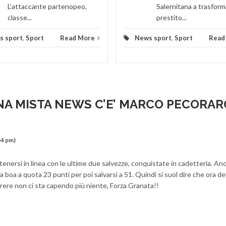
L’attaccante partenopeo,
Salernitana a trasforma
classe...
prestito...
s sport
,
Sport
Read More
News sport
,
Sport
Read
NA MISTA NEWS C’E’ MARCO PECORAR
54 pm)
ntenersi in linea con le ultime due salvezze, conquistate in cadetteria. An
a boa a quota 23 punti per poi salvarsi a 51. Quindi si suol dire che ora d
arere non ci sta capendo più niente, Forza Granata!!