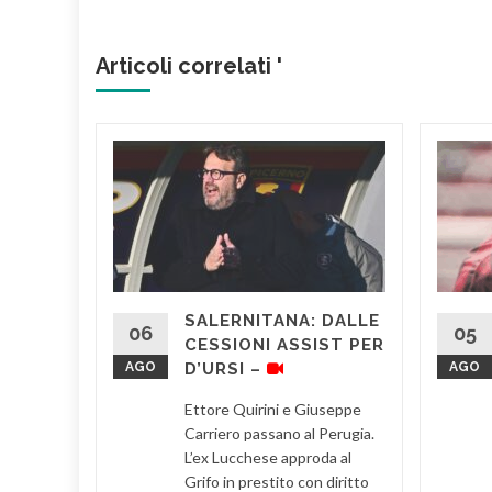
Articoli correlati '
ITE PER
, questa
 7.30,
ri si sono
SALERNITANA: DALLE
e
06
05
CESSIONI ASSIST PER
AGO
D’URSI –
AGO
d More
Ettore Quirini e Giuseppe
Carriero passano al Perugia.
L’ex Lucchese approda al
Grifo in prestito con diritto