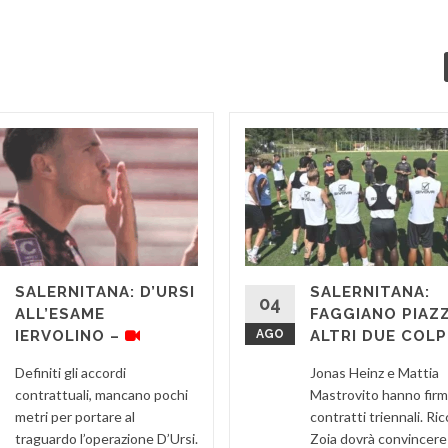
SALERNITANA: D’URSI
SALERNITANA:
04
ALL’ESAME
FAGGIANO PIAZ
IERVOLINO –
AGO
ALTRI DUE COLP
Definiti gli accordi
Jonas Heinz e Mattia
contrattuali, mancano pochi
Mastrovito hanno fir
metri per portare al
contratti triennali. Ri
traguardo l’operazione D’Ursi.
Zoia dovrà convincere 