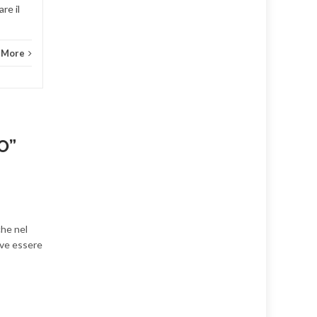
re il
 More
O
”
che nel
eve essere