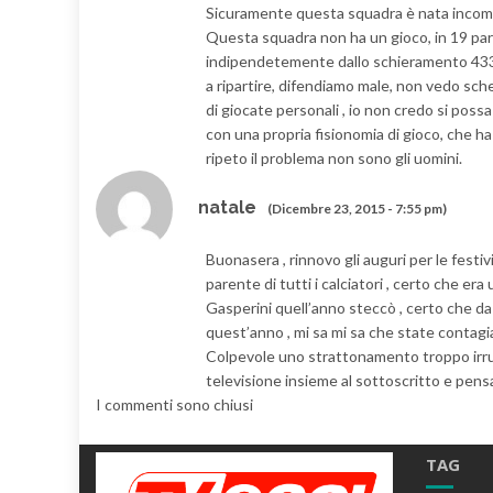
Sicuramente questa squadra è nata incompl
Questa squadra non ha un gioco, in 19 par
indipendetemente dallo schieramento 433 3
a ripartire, difendiamo male, non vedo sche
di giocate personali , io non credo si pos
con una propria fisionomia di gioco, che ha
ripeto il problema non sono gli uomini.
natale
(Dicembre 23, 2015 - 7:55 pm)
Buonasera , rinnovo gli auguri per le fest
parente di tutti i calciatori , certo che e
Gasperini quell’anno steccò , certo che da
quest’anno , mi sa mi sa che state contagia
Colpevole uno strattonamento troppo irrue
televisione insieme al sottoscritto e pensar
I commenti sono chiusi
TAG