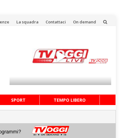
uenze
La squadra
Contattaci
On demand
SPORT
TEMPO LIBERO