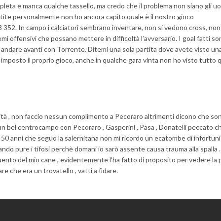
eta e manca qualche tassello, ma credo che il problema non siano gli uo
tite personalmente non ho ancora capito quale è il nostro gioco
52. In campo i calciatori sembrano inventare, non si vedono cross, non
mi offensivi che possano mettere in difficoltà l’avversario. I goal fatti so
sa andare avanti con Torrente. Ditemi una sola partita dove avete visto u
 imposto il proprio gioco, anche in qualche gara vinta non ho visto tutto 
ività , non faccio nessun complimento a Pecoraro altrimenti dicono che so
ra un bel centrocampo con Pecoraro , Gasperini , Pasa , Donatelli peccato c
 50 anni che seguo la salernitana non mi ricordo un ecatombe di infortun
ndo pure i tifosi perchè domani io sarò assente causa trauma alla spalla .
nto del mio cane , evidentemente l’ha fatto di proposito per vedere la p
e che era un trovatello , vatti a fidare.