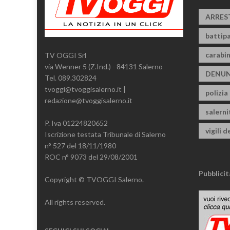
ARRES
battipa
carabin
TV OGGI Srl
via Wenner 5 (Z.Ind.) - 84131 Salerno
DENUN
Tel. 089.302824
tvoggi@tvoggisalerno.it |
polizia
redazione@tvoggisalerno.it
salern
P. Iva 01224820652
vigili d
Iscrizione testata Tribunale di Salerno
n° 527 del 18/11/1980
ROC n° 9073 del 29/08/2001
Pubblicit
Copyright © TVOGGI Salerno.
All rights reserved.