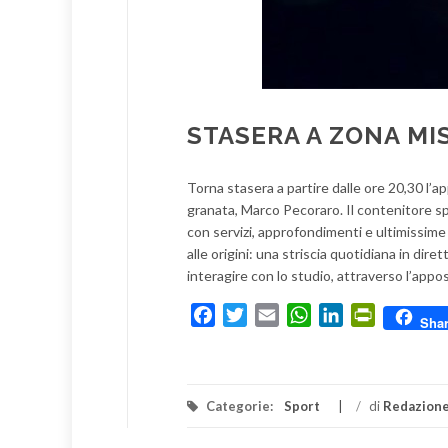
STASERA A ZONA MI
Torna stasera a partire dalle ore 20,30 l
granata, Marco Pecoraro. Il contenitore s
con servizi, approfondimenti e ultimissime
alle origini: una striscia quotidiana in dir
interagire con lo studio, attraverso l’appos
Facebook
Twitter
Email
WhatsApp
LinkedIn
PrintFrien
Sha
Categorie:
Sport
/
di
Redazion