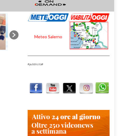
Meteo Salerno
#pubblicità#