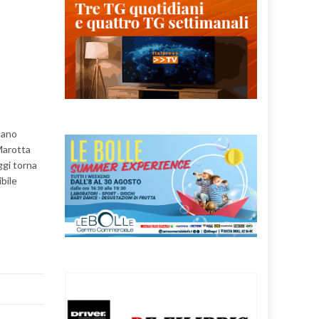
tano
Marotta
ggi torna
ibile