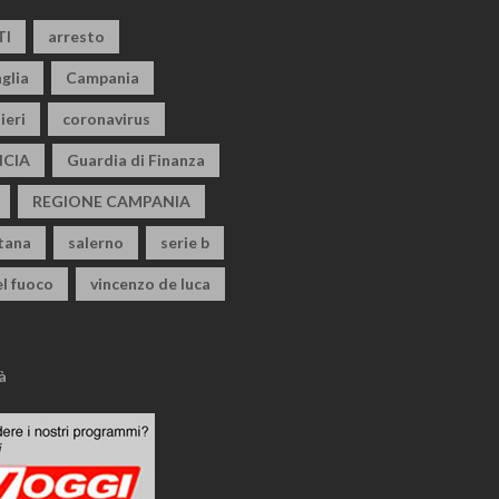
TI
arresto
glia
Campania
ieri
coronavirus
CIA
Guardia di Finanza
REGIONE CAMPANIA
itana
salerno
serie b
el fuoco
vincenzo de luca
à