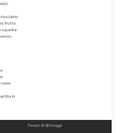
mini.
 riusciamo
no frutto
na squadra
questo ,
no
he
i come
artita in
Tweet di @tvoggi