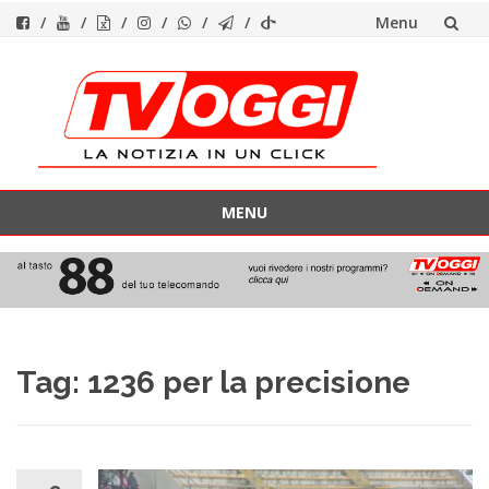
Menu
Vai
al
contenuto
MENU
Vai
al
contenuto
Tag:
1236 per la precisione