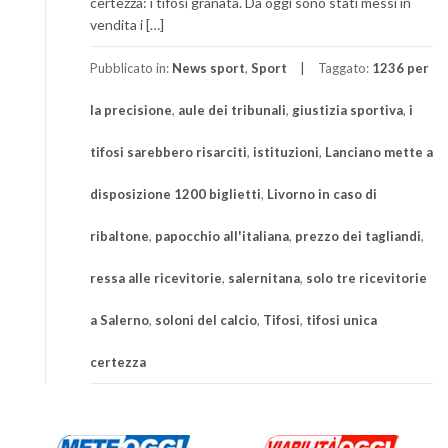
certezza: i tifosi granata. Da oggi sono stati messi in
vendita i […]
Pubblicato in:
News sport
,
Sport
Taggato:
1236 per
la precisione
,
aule dei tribunali
,
giustizia sportiva
,
i
tifosi sarebbero risarciti
,
istituzioni
,
Lanciano mette a
disposizione 1200 biglietti
,
Livorno in caso di
ribaltone
,
papocchio all'italiana
,
prezzo dei tagliandi
,
ressa alle ricevitorie
,
salernitana
,
solo tre ricevitorie
a Salerno
,
soloni del calcio
,
Tifosi
,
tifosi unica
certezza