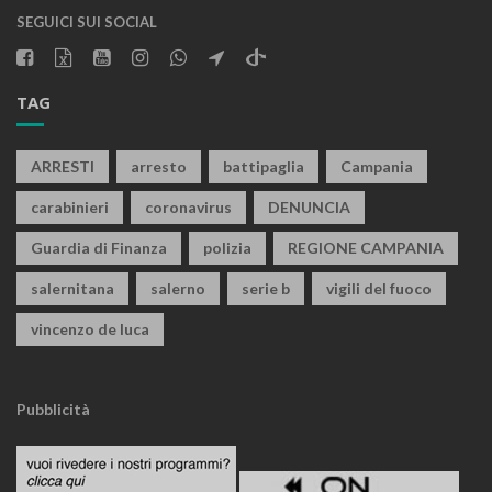
SEGUICI SUI SOCIAL
TAG
ARRESTI
arresto
battipaglia
Campania
carabinieri
coronavirus
DENUNCIA
Guardia di Finanza
polizia
REGIONE CAMPANIA
salernitana
salerno
serie b
vigili del fuoco
vincenzo de luca
Pubblicità