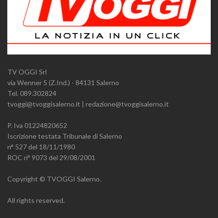
TV OGGI Srl
via Wenner 5 (Z.Ind.) - 84131 Salerno
Tel. 089.302824
tvoggi@tvoggisalerno.it | redazione@tvoggisalerno.it
P. Iva 01224820652
Iscrizione testata Tribunale di Salerno
n° 527 del 18/11/1980
ROC n° 9073 del 29/08/2001
Copyright © TVOGGI Salerno.
All rights reserved.