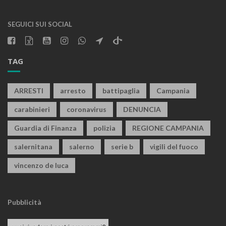
SEGUICI SUI SOCIAL
TAG
ARRESTI
arresto
battipaglia
Campania
carabinieri
coronavirus
DENUNCIA
Guardia di Finanza
polizia
REGIONE CAMPANIA
salernitana
salerno
serie b
vigili del fuoco
vincenzo de luca
Pubblicità