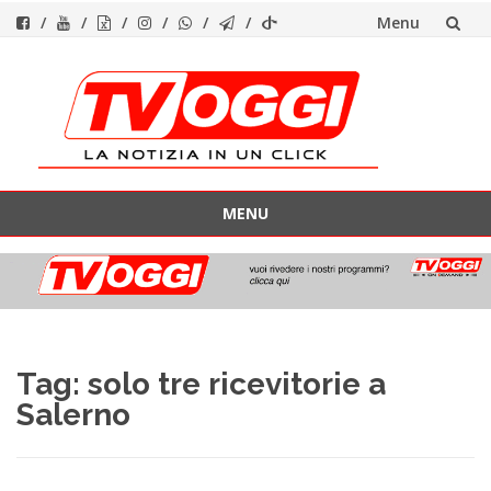
Menu
Vai
al
contenuto
MENU
Vai
al
contenuto
Tag:
solo tre ricevitorie a
Salerno