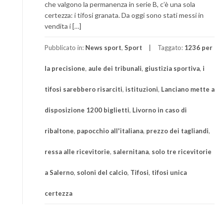
che valgono la permanenza in serie B, c’è una sola
certezza: i tifosi granata. Da oggi sono stati messi in
vendita i […]
Pubblicato in:
News sport
,
Sport
Taggato:
1236 per
la precisione
,
aule dei tribunali
,
giustizia sportiva
,
i
tifosi sarebbero risarciti
,
istituzioni
,
Lanciano mette a
disposizione 1200 biglietti
,
Livorno in caso di
ribaltone
,
papocchio all'italiana
,
prezzo dei tagliandi
,
ressa alle ricevitorie
,
salernitana
,
solo tre ricevitorie
a Salerno
,
soloni del calcio
,
Tifosi
,
tifosi unica
certezza