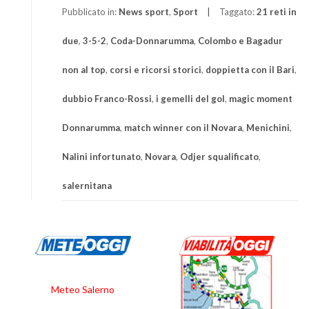
Pubblicato in:
News sport
,
Sport
Taggato:
21 reti in
due
,
3-5-2
,
Coda-Donnarumma
,
Colombo e Bagadur
non al top
,
corsi e ricorsi storici
,
doppietta con il Bari
,
dubbio Franco-Rossi
,
i gemelli del gol
,
magic moment
Donnarumma
,
match winner con il Novara
,
Menichini
,
Nalini infortunato
,
Novara
,
Odjer squalificato
,
salernitana
Meteo Salerno