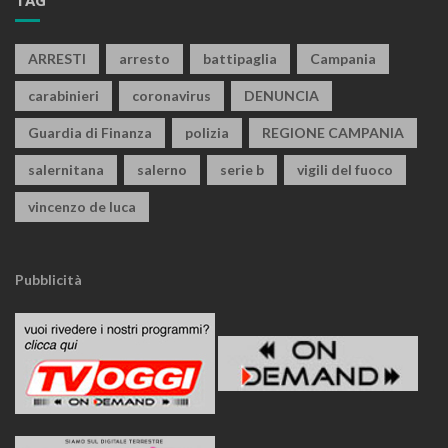
TAG
ARRESTI
arresto
battipaglia
Campania
carabinieri
coronavirus
DENUNCIA
Guardia di Finanza
polizia
REGIONE CAMPANIA
salernitana
salerno
serie b
vigili del fuoco
vincenzo de luca
Pubblicità