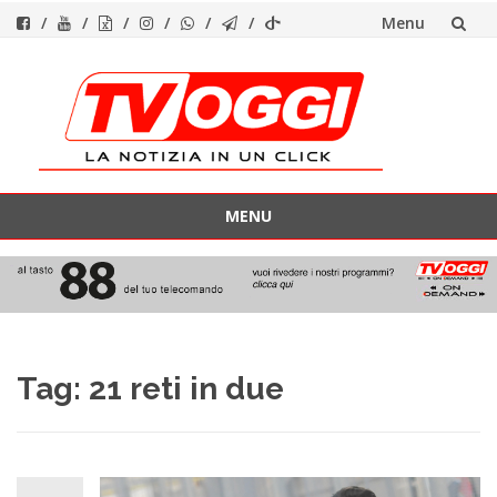
Menu
Vai
al
contenuto
MENU
Vai
al
contenuto
Tag:
21 reti in due