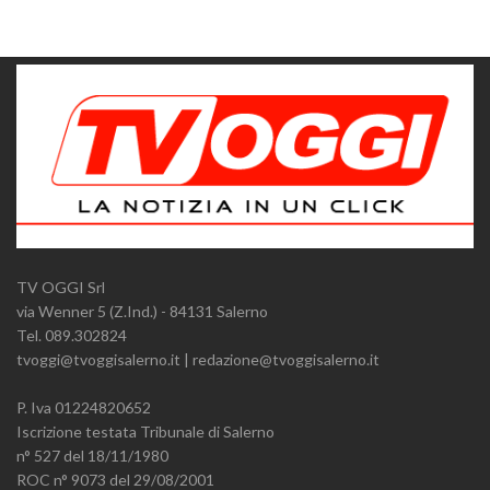
TV OGGI Srl
via Wenner 5 (Z.Ind.) - 84131 Salerno
Tel. 089.302824
tvoggi@tvoggisalerno.it | redazione@tvoggisalerno.it
P. Iva 01224820652
Iscrizione testata Tribunale di Salerno
n° 527 del 18/11/1980
ROC n° 9073 del 29/08/2001