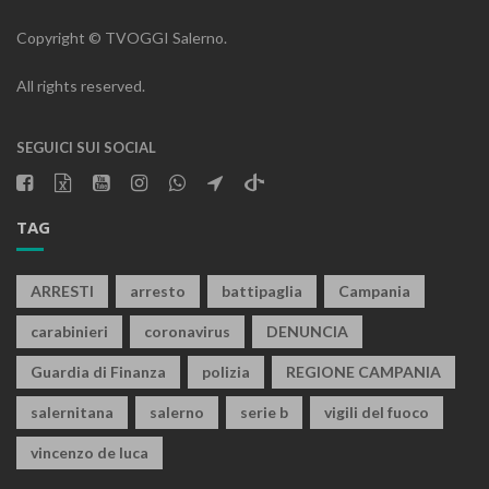
Copyright © TVOGGI Salerno.
All rights reserved.
SEGUICI SUI SOCIAL
TAG
ARRESTI
arresto
battipaglia
Campania
carabinieri
coronavirus
DENUNCIA
Guardia di Finanza
polizia
REGIONE CAMPANIA
salernitana
salerno
serie b
vigili del fuoco
vincenzo de luca