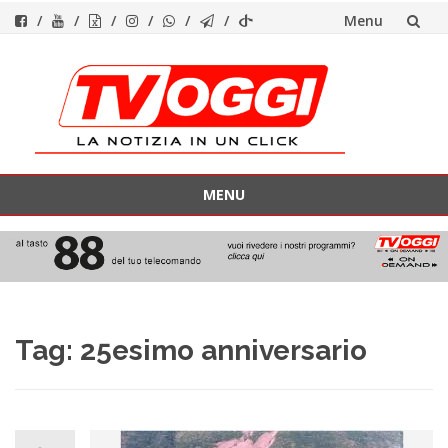
Menu
Vai
al
contenuto
MENU
Vai
al
contenuto
Tag:
25esimo anniversario