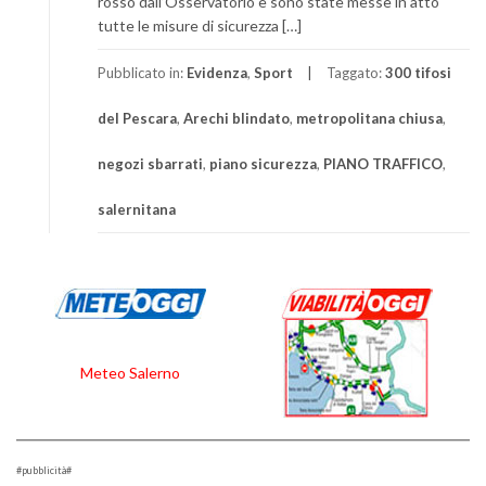
rosso dall’Osservatorio e sono state messe in atto
tutte le misure di sicurezza […]
Pubblicato in:
Evidenza
,
Sport
Taggato:
300 tifosi
del Pescara
,
Arechi blindato
,
metropolitana chiusa
,
negozi sbarrati
,
piano sicurezza
,
PIANO TRAFFICO
,
salernitana
Meteo Salerno
#pubblicità#