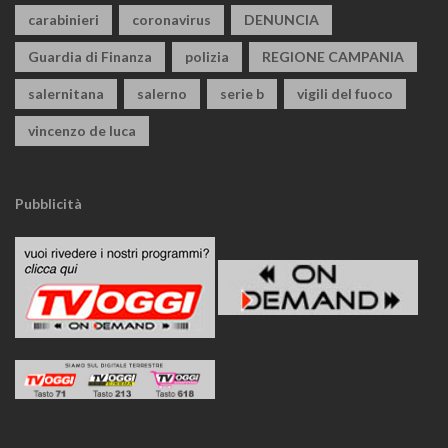
carabinieri
coronavirus
DENUNCIA
Guardia di Finanza
polizia
REGIONE CAMPANIA
salernitana
salerno
serie b
vigili del fuoco
vincenzo de luca
Pubblicità