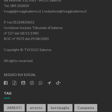
via Wenner 5 (Z.Ind.) - 84131 Salerno
Tel. 089.302824
tvoggi@tvoggisalerno.it | redazione@tvoggisalerno.it
P. Iva 01224820652
Iscrizione testata Tribunale di Salerno
n° 527 del 18/11/1980
ROC n° 9073 del 29/08/2001
Copyright © TVOGGI Salerno.
All rights reserved.
SEGUICI SUI SOCIAL
TAG
ARRESTI
arresto
battipaglia
Campania