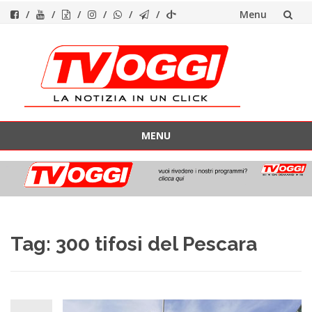
Menu
Vai
al
contenuto
MENU
Vai
al
contenuto
Tag:
300 tifosi del Pescara