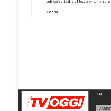
sub iudice
,
Lotito e Mezzaroma
,
mercato
esterni
TAG
ARRES