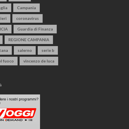
glia
Campania
ieri
coronavirus
CIA
Guardia di Finanza
REGIONE CAMPANIA
itana
salerno
serie b
el fuoco
vincenzo de luca
à