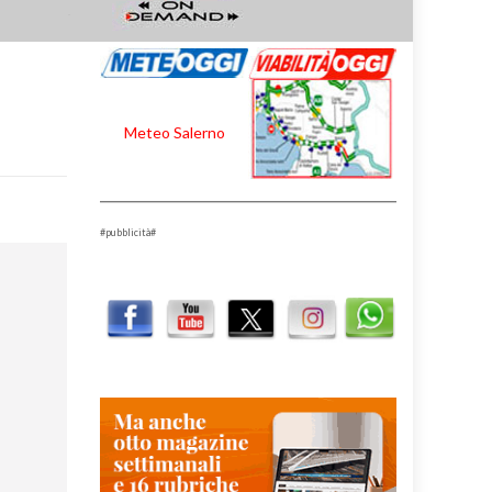
Meteo Salerno
#pubblicità#