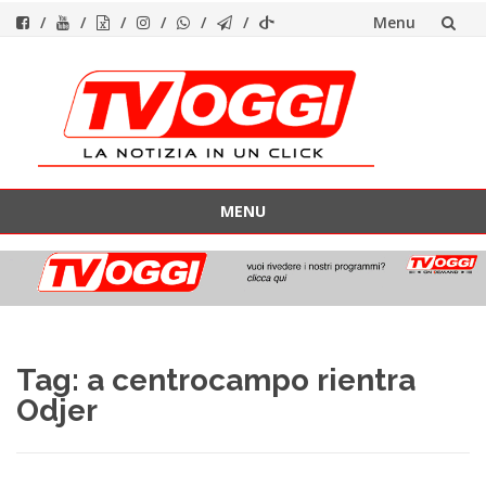
Menu
Vai
al
contenuto
MENU
Vai
al
contenuto
Tag:
a centrocampo rientra
Odjer