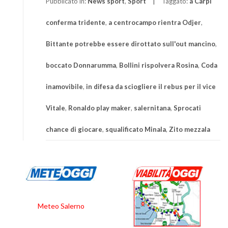
Pubblicato in:
News sport
,
Sport
Taggato:
a Carpi
conferma tridente
,
a centrocampo rientra Odjer
,
Bittante potrebbe essere dirottato sull'out mancino
,
boccato Donnarumma
,
Bollini rispolvera Rosina
,
Coda
inamovibile
,
in difesa da sciogliere il rebus per il vice
Vitale
,
Ronaldo play maker
,
salernitana
,
Sprocati
chance di giocare
,
squalificato Minala
,
Zito mezzala
Meteo Salerno