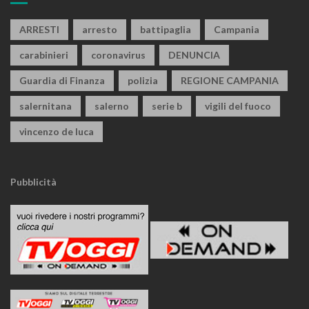
ARRESTI
arresto
battipaglia
Campania
carabinieri
coronavirus
DENUNCIA
Guardia di Finanza
polizia
REGIONE CAMPANIA
salernitana
salerno
serie b
vigili del fuoco
vincenzo de luca
Pubblicità