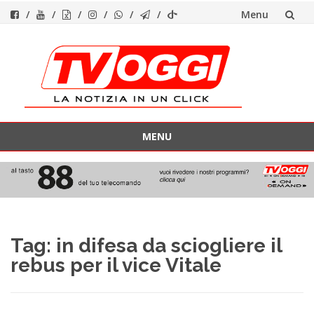
Menu
Vai
al
contenuto
MENU
Vai
al
contenuto
Tag:
in difesa da sciogliere il
rebus per il vice Vitale