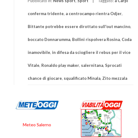
Pubblicato in:
News sport
,
Sport
Taggato:
a Carpi
conferma tridente
,
a centrocampo rientra Odjer
,
Bittante potrebbe essere dirottato sull'out mancino
,
boccato Donnarumma
,
Bollini rispolvera Rosina
,
Coda
inamovibile
,
in difesa da sciogliere il rebus per il vice
Vitale
,
Ronaldo play maker
,
salernitana
,
Sprocati
chance di giocare
,
squalificato Minala
,
Zito mezzala
Meteo Salerno