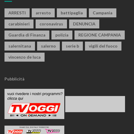
ARRESTI
arresto
battipaglia
Campania
carabinieri
coronavirus
DENUNCIA
Guardia di Finanza
polizia
REGIONE CAMPANIA
salernitana
salerno
serie b
vigili del fuoco
vincenzo de luca
Pubblicità