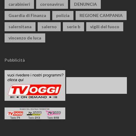
carabinieri
coronavirus
DENUNCIA
Guardia di Finanza
polizia
REGIONE CAMPANIA
salernitana
salerno
serie b
vigili del fuoco
vincenzo de luca
Pubblicità