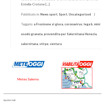
Entella-Crotone […]
Pubblicato in:
News sport
,
Sport
,
Uncategorized
Taggato:
a Frosinone si gioca
,
coronavirus
,
lega b
,
mini
esodo granata
,
prevendita per Salernitana-Venezia
,
salernitana
,
stirpe
,
ventura
Meteo Salerno
#pubblicità#