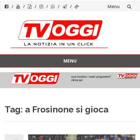
Menu
Vai
al
contenuto
MENU
Vai
al
contenuto
Tag:
a Frosinone si gioca