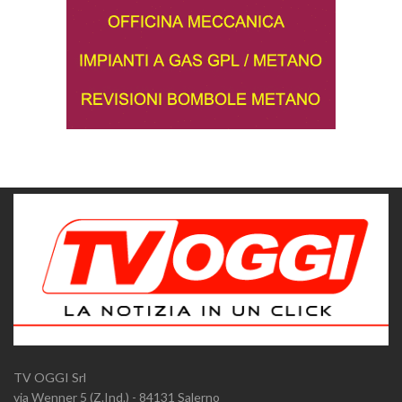
TV OGGI Srl
via Wenner 5 (Z.Ind.) - 84131 Salerno