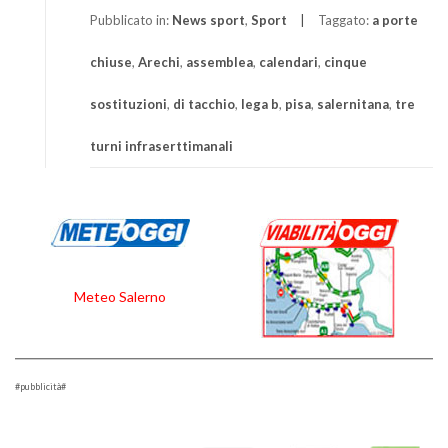
Pubblicato in:
News sport
,
Sport
Taggato:
a porte
chiuse
,
Arechi
,
assemblea
,
calendari
,
cinque
sostituzioni
,
di tacchio
,
lega b
,
pisa
,
salernitana
,
tre
turni infraserttimanali
Meteo Salerno
#pubblicità#