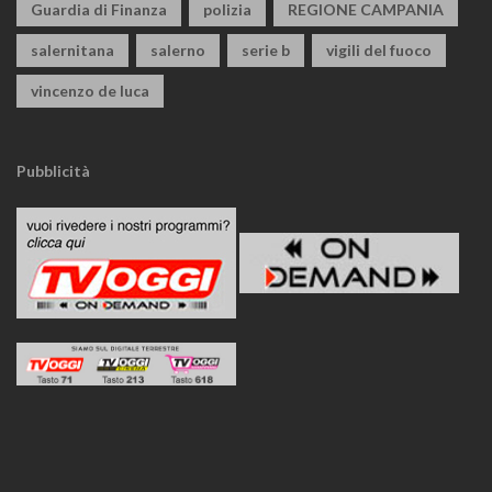
Guardia di Finanza
polizia
REGIONE CAMPANIA
salernitana
salerno
serie b
vigili del fuoco
vincenzo de luca
Pubblicità