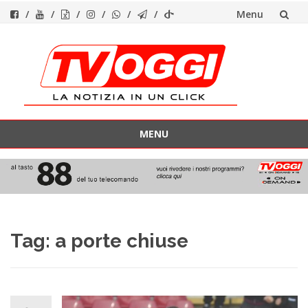
Menu
Vai
al
contenuto
MENU
Vai
al
contenuto
Tag:
a porte chiuse