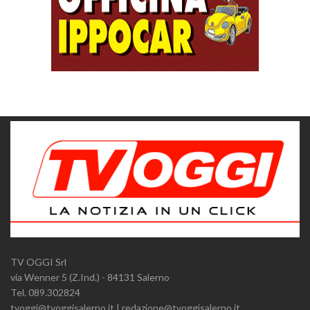
TV OGGI Srl
via Wenner 5 (Z.Ind.) - 84131 Salerno
Tel. 089.302824
tvoggi@tvoggisalerno.it | redazione@tvoggisalerno.it