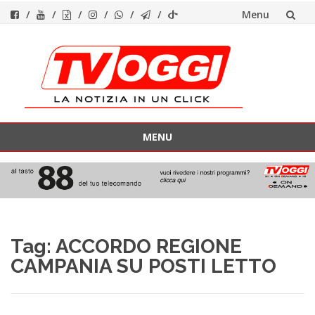
Menu
Vai
al
contenuto
MENU
Vai
al
contenuto
Tag:
ACCORDO REGIONE
CAMPANIA SU POSTI LETTO