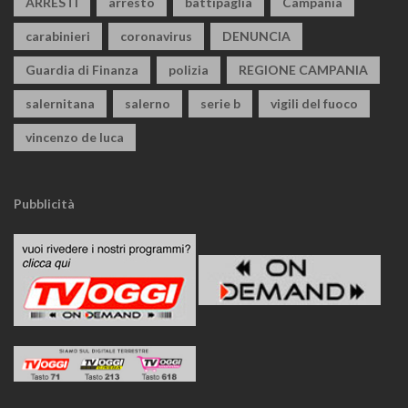
ARRESTI
arresto
battipaglia
Campania
carabinieri
coronavirus
DENUNCIA
Guardia di Finanza
polizia
REGIONE CAMPANIA
salernitana
salerno
serie b
vigili del fuoco
vincenzo de luca
Pubblicità