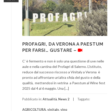
PROFAGRI, DA VERONA A PAESTUM
PER FARSI… GUSTARE –
C’ è fermento e non è solo una questione di uve nelle
aule e nella cantina del Profagri di Salerno. L’istituto,
reduce dal successo riscosso a Vinitaly a Verona è
pronto ad affrontare un’altra sfida del gusto e della
qualità, mettendosi in vetrina a Paestum al Wine fest
2025 dal 4 al 6 maggio. Una […]
Pubblicato in:
Attualità
,
News 2
Taggato:
AGRICOLTURA
,
vinitaly
,
vino