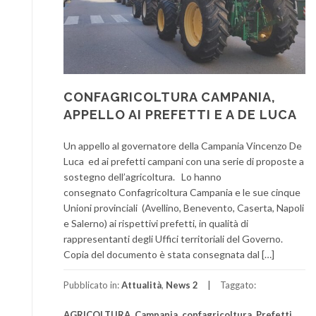
CONFAGRICOLTURA CAMPANIA,
APPELLO AI PREFETTI E A DE LUCA
Un appello al governatore della Campania Vincenzo De
Luca ed ai prefetti campani con una serie di proposte a
sostegno dell’agricoltura. Lo hanno
consegnato Confagricoltura Campania e le sue cinque
Unioni provinciali (Avellino, Benevento, Caserta, Napoli
e Salerno) ai rispettivi prefetti, in qualità di
rappresentanti degli Uffici territoriali del Governo.
Copia del documento è stata consegnata dal […]
Pubblicato in:
Attualità
,
News 2
Taggato:
AGRICOLTURA
,
Campania
,
confagricoltura
,
Prefetti
,