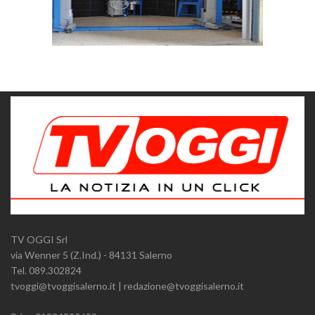
TV OGGI Srl
via Wenner 5 (Z.Ind.) - 84131 Salerno
Tel. 089.302824
tvoggi@tvoggisalerno.it | redazione@tvoggisalerno.it