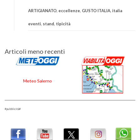
ARTIGIANATO
,
eccellenze
,
GUSTO ITALIA
,
italia
eventi
,
stand
,
tipicità
Navigazione
Articoli meno recenti
articoli
Meteo Salerno
#pubblicità#