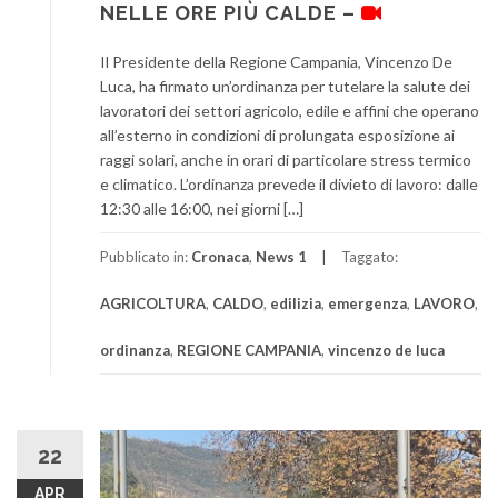
NELLE ORE PIÙ CALDE –
Il Presidente della Regione Campania, Vincenzo De
Luca, ha firmato un’ordinanza per tutelare la salute dei
lavoratori dei settori agricolo, edile e affini che operano
all’esterno in condizioni di prolungata esposizione ai
raggi solari, anche in orari di particolare stress termico
e climatico. L’ordinanza prevede il divieto di lavoro: dalle
12:30 alle 16:00, nei giorni […]
Pubblicato in:
Cronaca
,
News 1
Taggato:
AGRICOLTURA
,
CALDO
,
edilizia
,
emergenza
,
LAVORO
,
ordinanza
,
REGIONE CAMPANIA
,
vincenzo de luca
22
APR