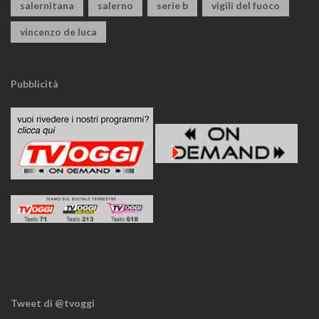
salernitana
salerno
serie b
vigili del fuoco
vincenzo de luca
Pubblicità
Tweet di @tvoggi