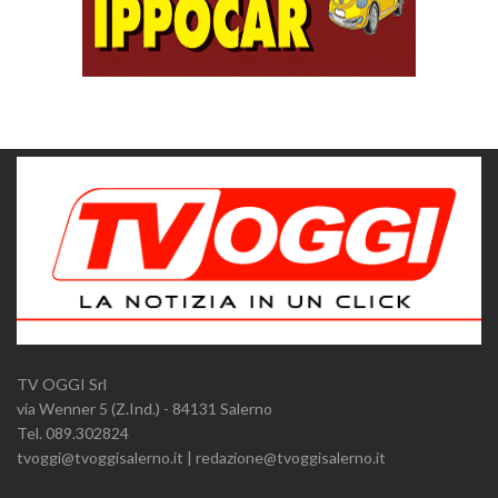
TV OGGI Srl
via Wenner 5 (Z.Ind.) - 84131 Salerno
Tel. 089.302824
tvoggi@tvoggisalerno.it | redazione@tvoggisalerno.it