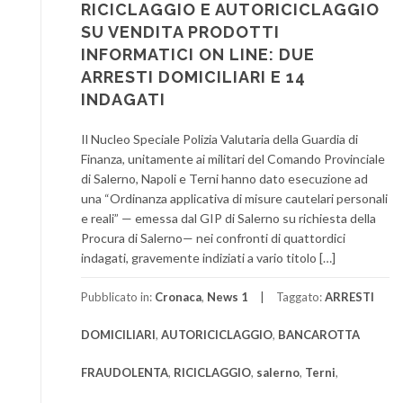
RICICLAGGIO E AUTORICICLAGGIO
SU VENDITA PRODOTTI
INFORMATICI ON LINE: DUE
ARRESTI DOMICILIARI E 14
INDAGATI
Il Nucleo Speciale Polizia Valutaria della Guardia di
Finanza, unitamente ai militari del Comando Provinciale
di Salerno, Napoli e Terni hanno dato esecuzione ad
una “Ordinanza applicativa di misure cautelari personali
e reali” — emessa dal GIP di Salerno su richiesta della
Procura di Salerno— nei confronti di quattordici
indagati, gravemente indiziati a vario titolo […]
Pubblicato in:
Cronaca
,
News 1
Taggato:
ARRESTI
DOMICILIARI
,
AUTORICICLAGGIO
,
BANCAROTTA
FRAUDOLENTA
,
RICICLAGGIO
,
salerno
,
Terni
,