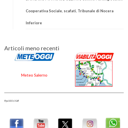
Cooperativa Sociale
,
scafati
,
Tribunale di Nocera
Inferiore
Navigazione
Articoli meno recenti
articoli
Meteo Salerno
#pubblicità#