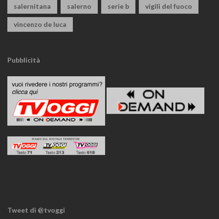
salernitana
salerno
serie b
vigili del fuoco
vincenzo de luca
Pubblicità
Tweet di @tvoggi