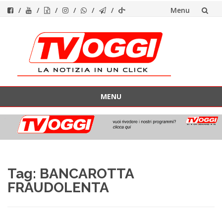
Menu
Vai
al
contenuto
MENU
Vai
al
contenuto
Tag:
BANCAROTTA
FRAUDOLENTA