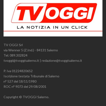
TV OGGI Srl
via Wenner 5 (Z.Ind.) - 84131 Salerno
Tel. 089.302824
tvoggi@tvoggisalerno.it | redazione@tvoggisalerno.it
P. Iva 01224820652
Iscrizione testata Tribunale di Salerno
n° 527 del 18/11/1980
ROC n° 9073 del 29/08/2001
Copyright © TVOGGI Salerno.