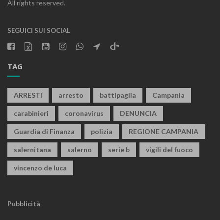
All rights reserved.
SEGUICI SUI SOCIAL
TAG
ARRESTI
arresto
battipaglia
Campania
carabinieri
coronavirus
DENUNCIA
Guardia di Finanza
polizia
REGIONE CAMPANIA
salernitana
salerno
serie b
vigili del fuoco
vincenzo de luca
Pubblicità