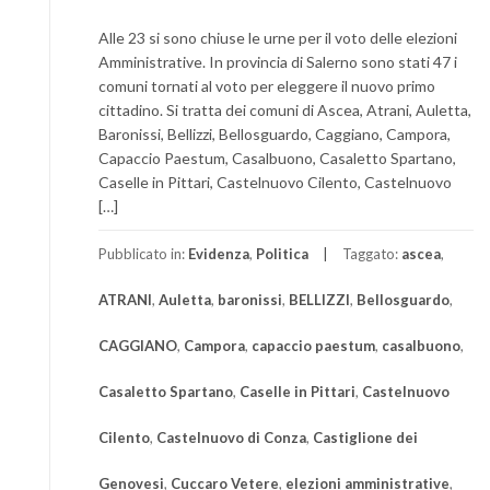
Alle 23 si sono chiuse le urne per il voto delle elezioni
Amministrative. In provincia di Salerno sono stati 47 i
comuni tornati al voto per eleggere il nuovo primo
cittadino. Si tratta dei comuni di Ascea, Atrani, Auletta,
Baronissi, Bellizzi, Bellosguardo, Caggiano, Campora,
Capaccio Paestum, Casalbuono, Casaletto Spartano,
Caselle in Pittari, Castelnuovo Cilento, Castelnuovo
[…]
Pubblicato in:
Evidenza
,
Politica
Taggato:
ascea
,
ATRANI
,
Auletta
,
baronissi
,
BELLIZZI
,
Bellosguardo
,
CAGGIANO
,
Campora
,
capaccio paestum
,
casalbuono
,
Casaletto Spartano
,
Caselle in Pittari
,
Castelnuovo
Cilento
,
Castelnuovo di Conza
,
Castiglione dei
Genovesi
,
Cuccaro Vetere
,
elezioni amministrative
,