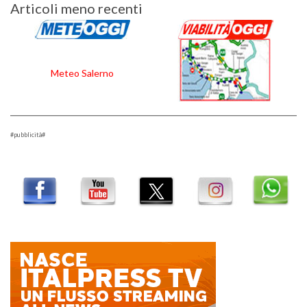
Navigazione
Articoli meno recenti
articoli
Meteo Salerno
#pubblicità#