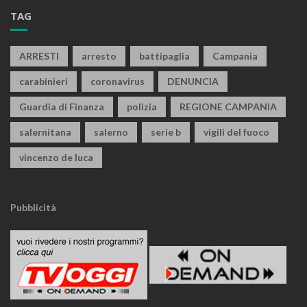
TAG
ARRESTI
arresto
battipaglia
Campania
carabinieri
coronavirus
DENUNCIA
Guardia di Finanza
polizia
REGIONE CAMPANIA
salernitana
salerno
serie b
vigili del fuoco
vincenzo de luca
Pubblicità