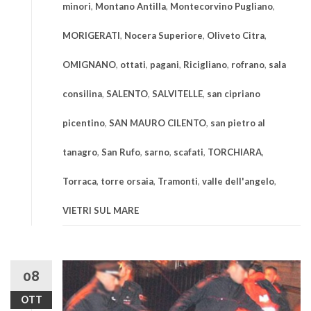
minori
,
Montano Antilla
,
Montecorvino Pugliano
,
MORIGERATI
,
Nocera Superiore
,
Oliveto Citra
,
OMIGNANO
,
ottati
,
pagani
,
Ricigliano
,
rofrano
,
sala
consilina
,
SALENTO
,
SALVITELLE
,
san cipriano
picentino
,
SAN MAURO CILENTO
,
san pietro al
tanagro
,
San Rufo
,
sarno
,
scafati
,
TORCHIARA
,
Torraca
,
torre orsaia
,
Tramonti
,
valle dell'angelo
,
VIETRI SUL MARE
08
OTT