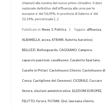
chiamati alla nomina del nuovo primo cittadino. Il dato
nazionale definitivo dell’affluenza alle urne per le
europee e’ del 56,09%, in provincia di Salerno e’ del
52,14%, percentuale […]
Pubblicato in:
News 1
,
Politica
Taggato:
affluenza
,
ALBANELLA
,
ascea
,
ATRANI
,
Auletta
,
baronissi
,
BELLIZZI
,
Bellosguardo
,
CAGGIANO
,
Campora
,
capaccio paestum
,
casalbuono
,
Casaletto Spartano
,
Caselle in Pittari
,
Castelnuovo Cilento
,
Castelnuovo di
Conza
,
Castiglione dei Genovesi
,
CICERALE
,
Cuccaro
Vetere
,
elezioni amministrative
,
ELEZIONI EUROPEE
,
FELITTO
,
furore
,
FUTANI
,
Gioi
,
laureana cilento
,