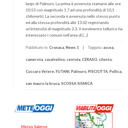
largo di Palinuro. La prima è avvenuta stamane alle ore
10.53 con magnitudo 1.7 ad una profondità di 10,1
chilometri. La seconda è avvenuta nello stesso punto
ed alla stessa profondità alle 13.02 registrando
un’intensità di magnitudo 2.3. Il movimento tellurico ha
interessato i comuni nell’area di […]
Pubblicato in:
Cronaca
,
News 1
Taggato:
ascea
,
camerota
,
casalvelino
,
centola
,
CERASO
,
cilento
,
Cuccaro Vetere
,
FUTANI
,
Palinuro
,
PISCIOTTA
,
Pollica
,
san mauro la bruca
,
SCOSSA SISMICA
Meteo Salerno