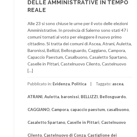
DELLE AMMINISTRATIVE IN TEMPO
REALE
Alle 23 si sono chiuse le urne per il voto delle elezioni
Amministrative. In provincia di Salerno sono stati 47 i
comuni tornati al voto per eleggere il nuovo primo
cittadino. Si tratta dei comuni di Ascea, Atrani, Auletta,
Baronissi, Bellizzi, Bellosguardo, Caggiano, Campora,
Capaccio Paestum, Casalbuono, Casaletto Spartano,
Caselle in Pittari, Castelnuovo Cilento, Castelnuovo
[…]
Pubblicato in:
Evidenza
,
Politica
Taggato:
ascea
,
ATRANI
,
Auletta
,
baronissi
,
BELLIZZI
,
Bellosguardo
,
CAGGIANO
,
Campora
,
capaccio paestum
,
casalbuono
,
Casaletto Spartano
,
Caselle in Pittari
,
Castelnuovo
Cilento
,
Castelnuovo di Conza
,
Castiglione dei