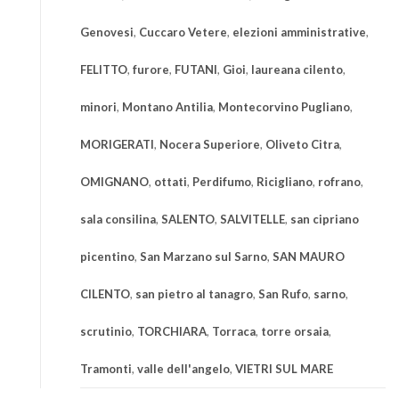
Genovesi
,
Cuccaro Vetere
,
elezioni amministrative
,
FELITTO
,
furore
,
FUTANI
,
Gioi
,
laureana cilento
,
minori
,
Montano Antilia
,
Montecorvino Pugliano
,
MORIGERATI
,
Nocera Superiore
,
Oliveto Citra
,
OMIGNANO
,
ottati
,
Perdifumo
,
Ricigliano
,
rofrano
,
sala consilina
,
SALENTO
,
SALVITELLE
,
san cipriano
picentino
,
San Marzano sul Sarno
,
SAN MAURO
CILENTO
,
san pietro al tanagro
,
San Rufo
,
sarno
,
scrutinio
,
TORCHIARA
,
Torraca
,
torre orsaia
,
Tramonti
,
valle dell'angelo
,
VIETRI SUL MARE