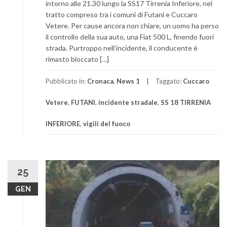
intorno alle 21.30 lungo la SS17 Tirrenia Inferiore, nel
tratto compreso tra i comuni di Futani e Cuccaro
Vetere. Per cause ancora non chiare, un uomo ha perso
il controllo della sua auto, una Fiat 500 L, finendo fuori
strada. Purtroppo nell’incidente, il conducente è
rimasto bloccato […]
Pubblicato in:
Cronaca
,
News 1
Taggato:
Cuccaro
Vetere
,
FUTANI
,
incidente stradale
,
SS 18 TIRRENIA
INFERIORE
,
vigili del fuoco
25
GEN