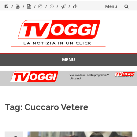
Menu
Vai
al
contenuto
MENU
Vai
al
contenuto
Tag:
Cuccaro Vetere