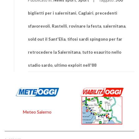
biglietti per i salernitani
,
Caglairi
,
precedenti
sfavorevoli
,
Rastelli
,
rovinare la festa
,
salernitana
,
sold out il Sant'Elia
,
tifosi sardi spingono per far
retrocedere la Salernitana
,
tutto esaurito nello
stadio sardo
,
ultimo exploit nell'88
Meteo Salerno