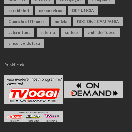
carabinieri
coronavirus
DENUNCIA
Guardia di Finanza
polizia
REGIONE CAMPANIA
salernitana
salerno
serie b
vigili del fuoco
vincenzo de luca
Pubblicità