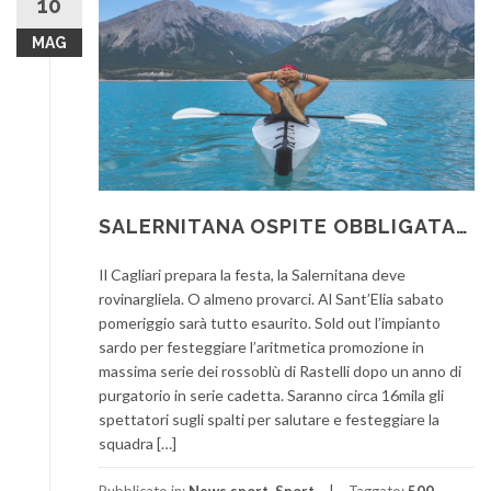
10
MAG
SALERNITANA OSPITE OBBLIGATA…
Il Cagliari prepara la festa, la Salernitana deve
rovinargliela. O almeno provarci. Al Sant’Elia sabato
pomeriggio sarà tutto esaurito. Sold out l’impianto
sardo per festeggiare l’aritmetica promozione in
massima serie dei rossoblù di Rastelli dopo un anno di
purgatorio in serie cadetta. Saranno circa 16mila gli
spettatori sugli spalti per salutare e festeggiare la
squadra […]
Pubblicato in:
News sport
,
Sport
Taggato:
500