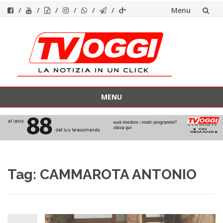
Menu
Vai
al
contenuto
MENU
Vai
al
contenuto
Tag:
CAMMAROTA ANTONIO