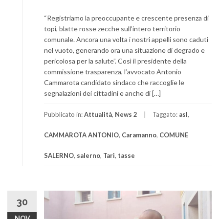
“Registriamo la preoccupante e crescente presenza di
topi, blatte rosse zecche sull’intero territorio
comunale. Ancora una volta i nostri appelli sono caduti
nel vuoto, generando ora una situazione di degrado e
pericolosa per la salute”. Così il presidente della
commissione trasparenza, l’avvocato Antonio
Cammarota candidato sindaco che raccoglie le
segnalazioni dei cittadini e anche di […]
Pubblicato in:
Attualità
,
News 2
Taggato:
asl
,
CAMMAROTA ANTONIO
,
Caramanno
,
COMUNE
SALERNO
,
salerno
,
Tari
,
tasse
30
NOV