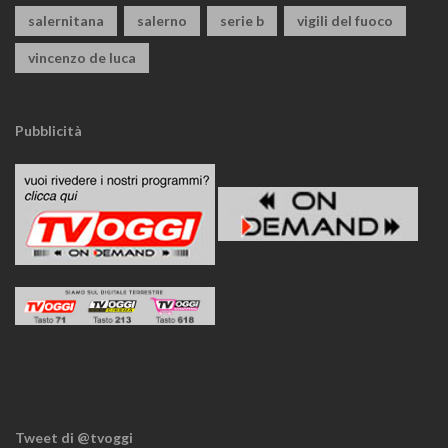
salernitana
salerno
serie b
vigili del fuoco
vincenzo de luca
Pubblicità
Tweet di @tvoggi