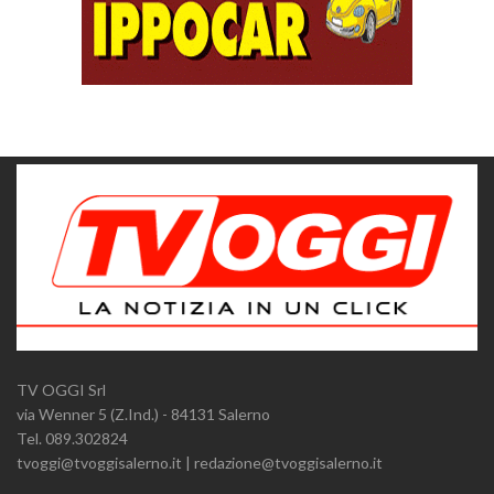
TV OGGI Srl
via Wenner 5 (Z.Ind.) - 84131 Salerno
Tel. 089.302824
tvoggi@tvoggisalerno.it | redazione@tvoggisalerno.it