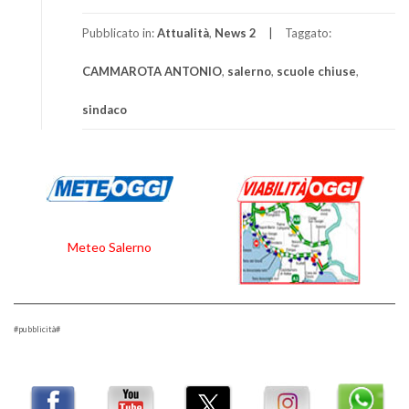
Pubblicato in:
Attualità
,
News 2
Taggato:
CAMMAROTA ANTONIO
,
salerno
,
scuole chiuse
,
sindaco
Meteo Salerno
#pubblicità#