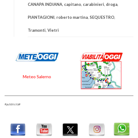
CANAPA INDIANA
,
capitano
,
carabinieri
,
droga
,
PIANTAGIONI
,
roberto martina
,
SEQUESTRO
,
Tramonti
,
Vietri
Meteo Salerno
#pubblicità#