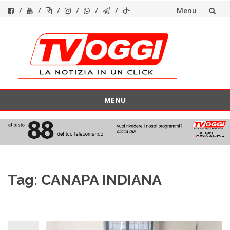
Menu
Vai
al
contenuto
MENU
Vai
al
contenuto
Tag:
CANAPA INDIANA