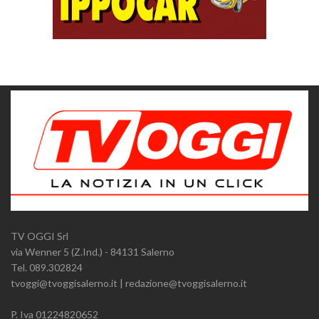
TV OGGI Srl
via Wenner 5 (Z.Ind.) - 84131 Salerno
Tel. 089.302824
tvoggi@tvoggisalerno.it | redazione@tvoggisalerno.it
P. Iva 01224820652