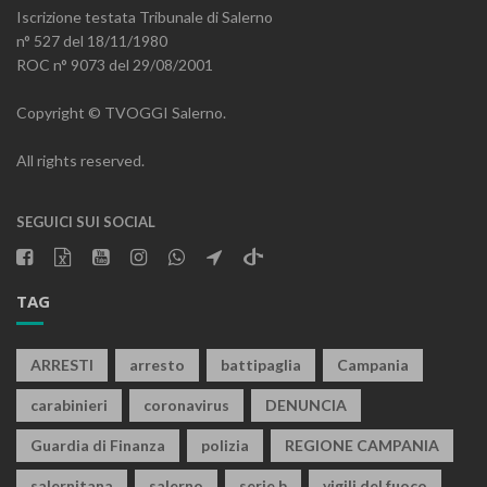
Iscrizione testata Tribunale di Salerno
n° 527 del 18/11/1980
ROC n° 9073 del 29/08/2001
Copyright © TVOGGI Salerno.
All rights reserved.
SEGUICI SUI SOCIAL
TAG
ARRESTI
arresto
battipaglia
Campania
carabinieri
coronavirus
DENUNCIA
Guardia di Finanza
polizia
REGIONE CAMPANIA
salernitana
salerno
serie b
vigili del fuoco