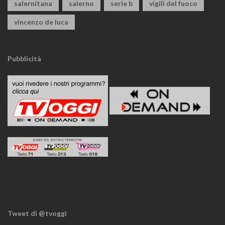
salernitana
salerno
serie b
vigili del fuoco
vincenzo de luca
Pubblicità
Tweet di @tvoggi