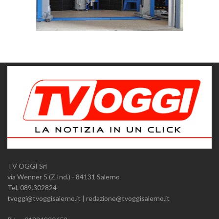
TV OGGI Srl
via Wenner 5 (Z.Ind.) - 84131 Salerno
Tel. 089.302824
tvoggi@tvoggisalerno.it | redazione@tvoggisalerno.it