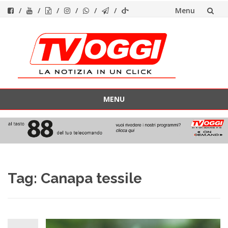
Menu
Vai
al
contenuto
MENU
Vai
al
contenuto
Tag:
Canapa tessile