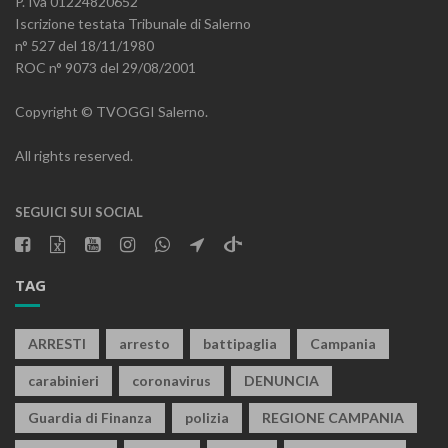
P. Iva 01224820652
Iscrizione testata Tribunale di Salerno
n° 527 del 18/11/1980
ROC n° 9073 del 29/08/2001
Copyright © TVOGGI Salerno.
All rights reserved.
SEGUICI SUI SOCIAL
TAG
ARRESTI
arresto
battipaglia
Campania
carabinieri
coronavirus
DENUNCIA
Guardia di Finanza
polizia
REGIONE CAMPANIA