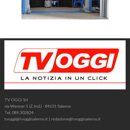
TV OGGI Srl
via Wenner 5 (Z.Ind.) - 84131 Salerno
Tel. 089.302824
tvoggi@tvoggisalerno.it | redazione@tvoggisalerno.it