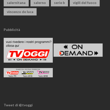
salernitana
salerno
serie b
vigili del fuoco
vincenzo de luca
Pubblicità
Tweet di @tvoggi