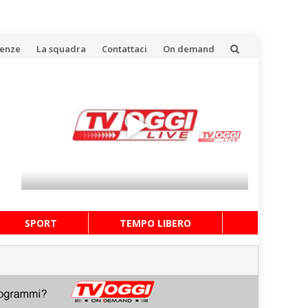
uenze
La squadra
Contattaci
On demand
SPORT
TEMPO LIBERO