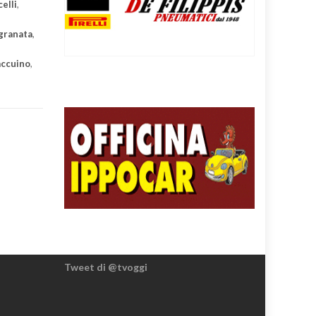
elli
,
granata
,
accuino
,
Tweet di @tvoggi