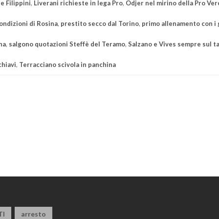
e Filippini
,
Liverani richieste in lega Pro
,
Odjer nel mirino della Pro Verc
ondizioni di Rosina
,
prestito secco dal Torino
,
primo allenamento con i 
na
,
salgono quotazioni Steffè del Teramo
,
Salzano e Vives sempre sul t
chiavi
,
Terracciano scivola in panchina
TI
arresto