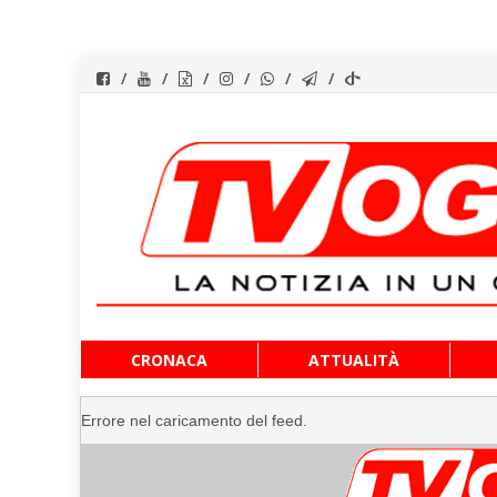
Vai
CRONACA
ATTUALITÀ
al
contenuto
Errore nel caricamento del feed.