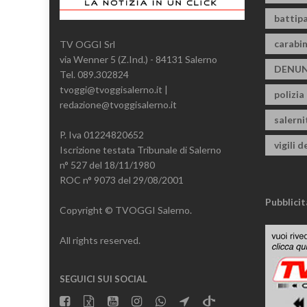
battipa
carabin
TV OGGI Srl
via Wenner 5 (Z.Ind.) - 84131 Salerno
DENUN
Tel. 089.302824
tvoggi@tvoggisalerno.it |
polizia
redazione@tvoggisalerno.it
salern
P. Iva 01224820652
vigili d
Iscrizione testata Tribunale di Salerno
n° 527 del 18/11/1980
ROC n° 9073 del 29/08/2001
Pubblicit
Copyright © TVOGGI Salerno.
All rights reserved.
SEGUICI SUI SOCIAL