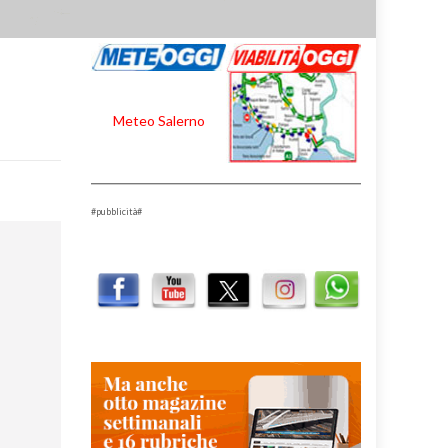
Meteo Salerno
#pubblicità#