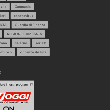
glia
Campania
ieri
coronavirus
CIA
Guardia di Finanza
REGIONE CAMPANIA
itana
salerno
serie b
el fuoco
vincenzo de luca
à