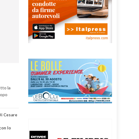
tto la
dopo
Di Cesare
con lo