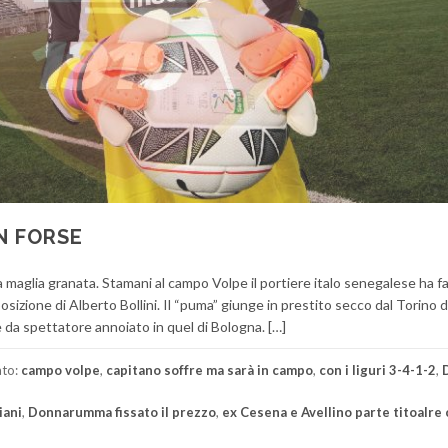
N FORSE
maglia granata. Stamani al campo Volpe il portiere italo senegalese ha fa
sizione di Alberto Bollini. Il “puma” giunge in prestito secco dal Torino 
 da spettatore annoiato in quel di Bologna. […]
ato:
campo volpe
,
capitano soffre ma sarà in campo
,
con i liguri 3-4-1-2
,
iani
,
Donnarumma fissato il prezzo
,
ex Cesena e Avellino parte titoalre 