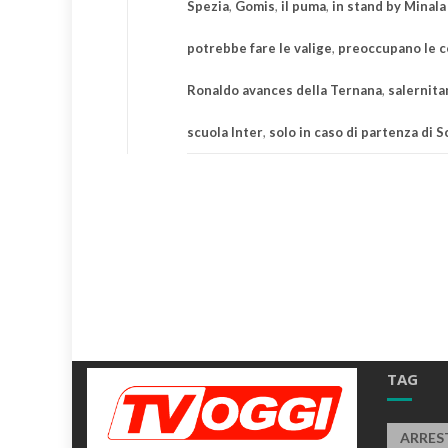
Spezia
,
Gomis
,
il puma
,
in stand by Minala 
potrebbe fare le valige
,
preoccupano le c
Ronaldo avances della Ternana
,
salernita
scuola Inter
,
solo in caso di partenza di S
TAG
ARRES