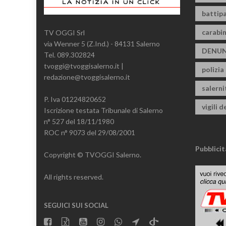
battipa
carabin
TV OGGI Srl
via Wenner 5 (Z.Ind.) - 84131 Salerno
DENUN
Tel. 089.302824
tvoggi@tvoggisalerno.it |
polizia
redazione@tvoggisalerno.it
salern
P. Iva 01224820652
vigili d
Iscrizione testata Tribunale di Salerno
n° 527 del 18/11/1980
ROC n° 9073 del 29/08/2001
Pubblicit
Copyright © TVOGGI Salerno.
All rights reserved.
SEGUICI SUI SOCIAL