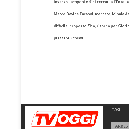
inverso
,
Iacoponi e Sini cercati all'Entella
Marco Davide Faraoni
,
mercato
,
Minala de
difficile
,
proposto Zito
,
ritorno per Giori
piazzare Schiavi
TAG
ARRES