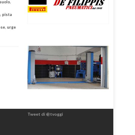
suolo
,
o
,
pista
ese
,
urge
Tweet di @tvoggi