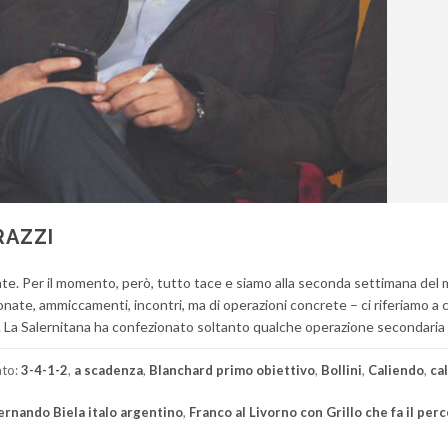
RAZZI
nte. Per il momento, però, tutto tace e siamo alla seconda settimana del 
nate, ammiccamenti, incontri, ma di operazioni concrete – ci riferiamo a c
tto. La Salernitana ha confezionato soltanto qualche operazione secondaria 
ato:
3-4-1-2
,
a scadenza
,
Blanchard primo obiettivo
,
Bollini
,
Caliendo
,
ca
ernando Biela italo argentino
,
Franco al Livorno con Grillo che fa il per