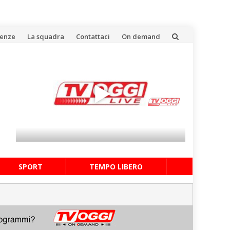
uenze
La squadra
Contattaci
On demand
SPORT
TEMPO LIBERO