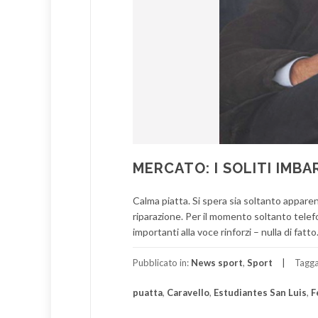
MERCATO: I SOLITI IMBA
Calma piatta. Si spera sia soltanto appare
riparazione. Per il momento soltanto telefo
importanti alla voce rinforzi – nulla di fa
Pubblicato in:
News sport
,
Sport
Tagg
puatta
,
Caravello
,
Estudiantes San Luis
,
F