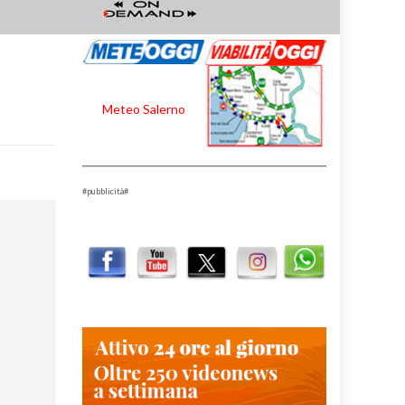
Meteo Salerno
#pubblicità#