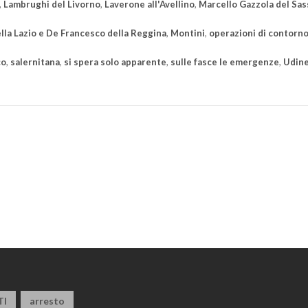
,
Lambrughi del Livorno
,
Laverone all'Avellino
,
Marcello Gazzola del Sas
lla Lazio e De Francesco della Reggina
,
Montini
,
operazioni di contorn
co
,
salernitana
,
si spera solo apparente
,
sulle fasce le emergenze
,
Udin
TI
arresto