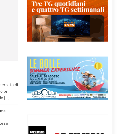
mercato di
olpi
in […]
lma
corso