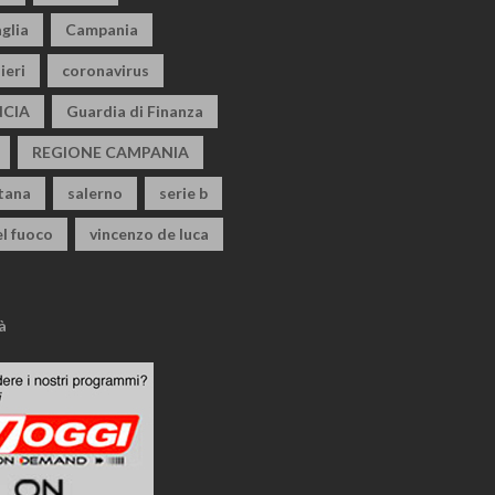
glia
Campania
ieri
coronavirus
CIA
Guardia di Finanza
REGIONE CAMPANIA
itana
salerno
serie b
el fuoco
vincenzo de luca
à