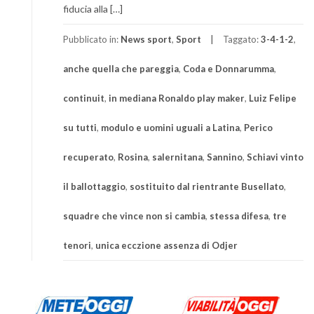
fiducia alla […]
Pubblicato in:
News sport
,
Sport
Taggato:
3-4-1-2
,
anche quella che pareggia
,
Coda e Donnarumma
,
continuit
,
in mediana Ronaldo play maker
,
Luiz Felipe
su tutti
,
modulo e uomini uguali a Latina
,
Perico
recuperato
,
Rosina
,
salernitana
,
Sannino
,
Schiavi vinto
il ballottaggio
,
sostituito dal rientrante Busellato
,
squadre che vince non si cambia
,
stessa difesa
,
tre
tenori
,
unica ecczione assenza di Odjer