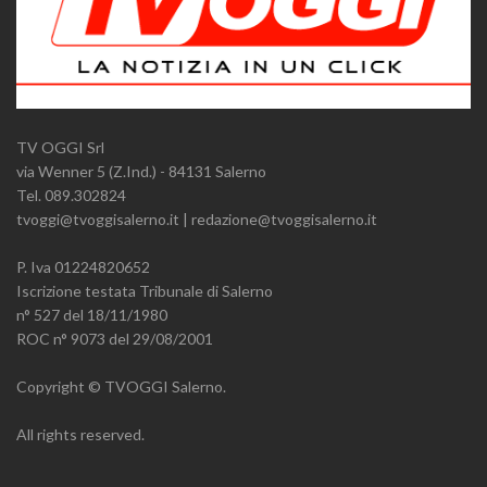
TV OGGI Srl
via Wenner 5 (Z.Ind.) - 84131 Salerno
Tel. 089.302824
tvoggi@tvoggisalerno.it | redazione@tvoggisalerno.it
P. Iva 01224820652
Iscrizione testata Tribunale di Salerno
n° 527 del 18/11/1980
ROC n° 9073 del 29/08/2001
Copyright © TVOGGI Salerno.
All rights reserved.