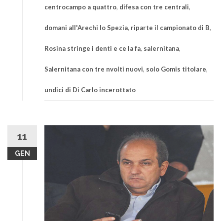
centrocampo a quattro
,
difesa con tre centrali
,
domani all'Arechi lo Spezia
,
riparte il campionato di B
,
Rosina stringe i denti e ce la fa
,
salernitana
,
Salernitana con tre nvolti nuovi
,
solo Gomis titolare
,
undici di Di Carlo incerottato
11
GEN