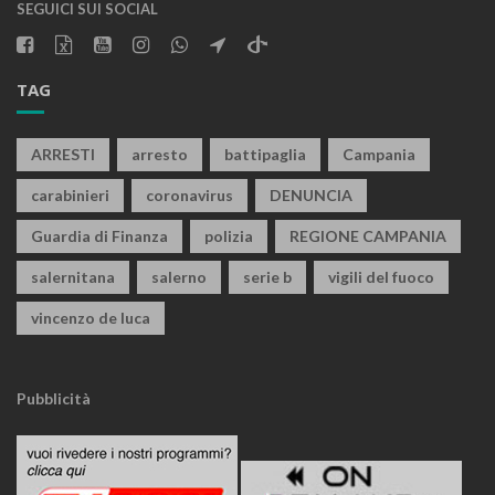
SEGUICI SUI SOCIAL
TAG
ARRESTI
arresto
battipaglia
Campania
carabinieri
coronavirus
DENUNCIA
Guardia di Finanza
polizia
REGIONE CAMPANIA
salernitana
salerno
serie b
vigili del fuoco
vincenzo de luca
Pubblicità