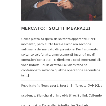
MERCATO: I SOLITI IMBARAZZI
Calma piatta. Si spera sia soltanto apparente. Per il
momento, però, tutto tace e siamo alla seconda
settimana del mercato di riparazione. Per il momento
soltanto telefonate, ammiccamenti, incontri, ma di
operazioni concrete – ci riferiamo a colpi importanti alla
voce rinforzi – nulla di fatto. La Salernitana ha
confezionato soltanto qualche operazione secondaria
in […]
Pubblicato in:
News sport
,
Sport
Taggato:
3-4-1-2
,
a
scadenza
,
Blanchard primo obiettivo
,
Bollini
,
Caliendo
,
calma puatta
,
Caravello
,
Estudiantes San Luis
,