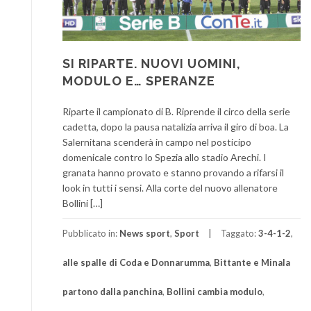
SI RIPARTE. NUOVI UOMINI,
MODULO E… SPERANZE
Riparte il campionato di B. Riprende il circo della serie
cadetta, dopo la pausa natalizia arriva il giro di boa. La
Salernitana scenderà in campo nel posticipo
domenicale contro lo Spezia allo stadio Arechi. I
granata hanno provato e stanno provando a rifarsi il
look in tutti i sensi. Alla corte del nuovo allenatore
Bollini […]
Pubblicato in:
News sport
,
Sport
Taggato:
3-4-1-2
,
alle spalle di Coda e Donnarumma
,
Bittante e Minala
partono dalla panchina
,
Bollini cambia modulo
,