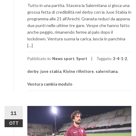
Tutto in una partita. Stasera la Salernitana si gioca una
grossa fetta di credibilità nel derby con la Juve Stabia in
programma alle 21 all’Arechi. Granata reduci da appena
due punti nelle ultime tre gare. Vespe che hanno fatto
anche peggio, rimanendo ferme al palo dopo il
lockdown. Ventura suona la carica, lascia in panchina
[…]
Pubblicato in:
News sport
,
Sport
Taggato:
3-4-1-2
,
derby
,
juve stabia
,
Kiyine rifinitore
,
salernitana
,
Ventura cambia modulo
11
OTT