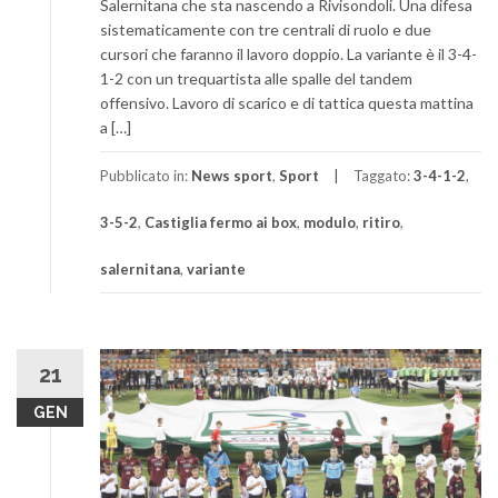
Salernitana che sta nascendo a Rivisondoli. Una difesa
sistematicamente con tre centrali di ruolo e due
cursori che faranno il lavoro doppio. La variante è il 3-4-
1-2 con un trequartista alle spalle del tandem
offensivo. Lavoro di scarico e di tattica questa mattina
a […]
Pubblicato in:
News sport
,
Sport
Taggato:
3-4-1-2
,
3-5-2
,
Castiglia fermo ai box
,
modulo
,
ritiro
,
salernitana
,
variante
21
GEN