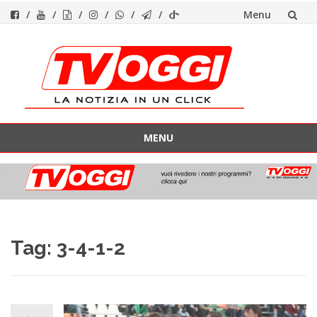
Menu
Vai
al
contenuto
MENU
Vai
al
contenuto
Tag:
3-4-1-2