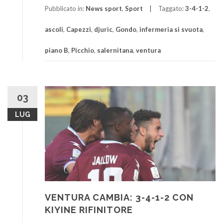
Pubblicato in:
News sport
,
Sport
Taggato:
3-4-1-2
,
ascoli
,
Capezzi
,
djuric
,
Gondo
,
infermeria si svuota
,
piano B
,
Picchio
,
salernitana
,
ventura
03
LUG
VENTURA CAMBIA: 3-4-1-2 CON
KIYINE RIFINITORE