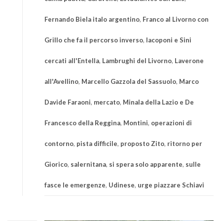
Fernando Biela italo argentino
,
Franco al Livorno con
Grillo che fa il percorso inverso
,
Iacoponi e Sini
cercati all'Entella
,
Lambrughi del Livorno
,
Laverone
all'Avellino
,
Marcello Gazzola del Sassuolo
,
Marco
Davide Faraoni
,
mercato
,
Minala della Lazio e De
Francesco della Reggina
,
Montini
,
operazioni di
contorno
,
pista difficile
,
proposto Zito
,
ritorno per
Giorico
,
salernitana
,
si spera solo apparente
,
sulle
fasce le emergenze
,
Udinese
,
urge piazzare Schiavi