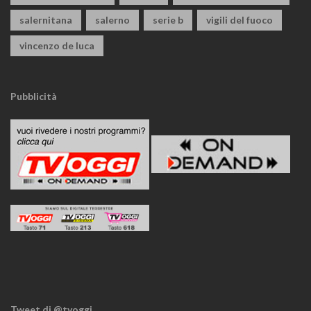
salernitana
salerno
serie b
vigili del fuoco
vincenzo de luca
Pubblicità
Tweet di @tvoggi