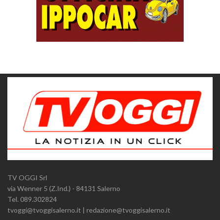
TV OGGI Srl
via Wenner 5 (Z.Ind.) - 84131 Salerno
Tel. 089.302824
tvoggi@tvoggisalerno.it | redazione@tvoggisalerno.it