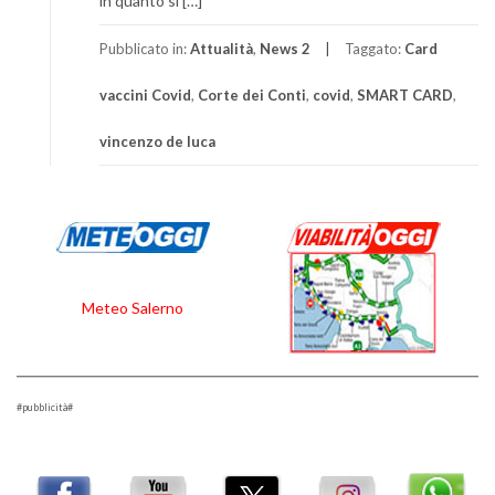
in quanto si […]
Pubblicato in:
Attualità
,
News 2
Taggato:
Card
vaccini Covid
,
Corte dei Conti
,
covid
,
SMART CARD
,
vincenzo de luca
Meteo Salerno
#pubblicità#