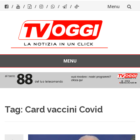
Menu
Vai
al
contenuto
MENU
Vai
al
contenuto
Tag:
Card vaccini Covid