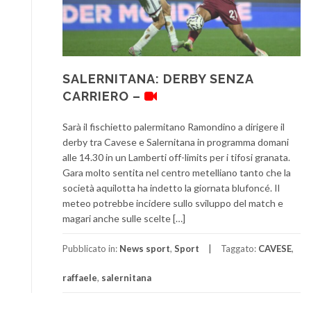
SALERNITANA: DERBY SENZA
CARRIERO –
Sarà il fischietto palermitano Ramondino a dirigere il
derby tra Cavese e Salernitana in programma domani
alle 14.30 in un Lamberti off-limits per i tifosi granata.
Gara molto sentita nel centro metelliano tanto che la
società aquilotta ha indetto la giornata blufoncé. Il
meteo potrebbe incidere sullo sviluppo del match e
magari anche sulle scelte […]
Pubblicato in:
News sport
,
Sport
Taggato:
CAVESE
,
raffaele
,
salernitana