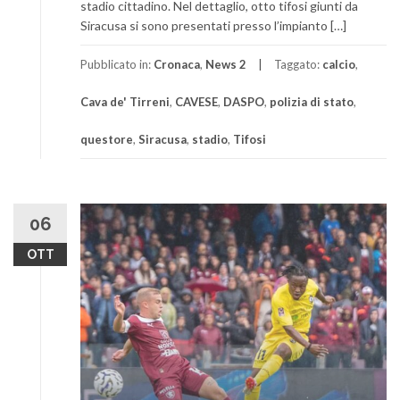
stadio cittadino. Nel dettaglio, otto tifosi giunti da
Siracusa si sono presentati presso l’impianto […]
Pubblicato in:
Cronaca
,
News 2
Taggato:
calcio
,
Cava de' Tirreni
,
CAVESE
,
DASPO
,
polizia di stato
,
questore
,
Siracusa
,
stadio
,
Tifosi
06
OTT