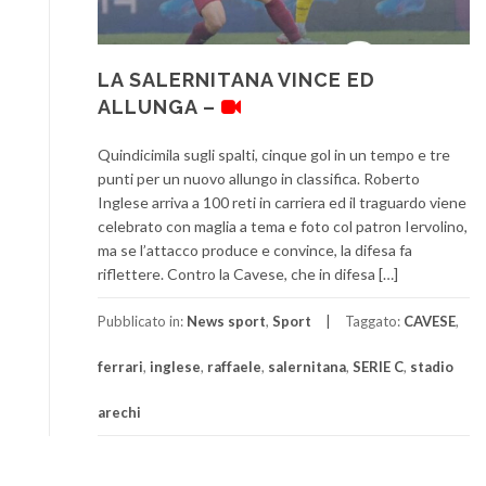
LA SALERNITANA VINCE ED
ALLUNGA –
Quindicimila sugli spalti, cinque gol in un tempo e tre
punti per un nuovo allungo in classifica. Roberto
Inglese arriva a 100 reti in carriera ed il traguardo viene
celebrato con maglia a tema e foto col patron Iervolino,
ma se l’attacco produce e convince, la difesa fa
riflettere. Contro la Cavese, che in difesa […]
Pubblicato in:
News sport
,
Sport
Taggato:
CAVESE
,
ferrari
,
inglese
,
raffaele
,
salernitana
,
SERIE C
,
stadio
arechi