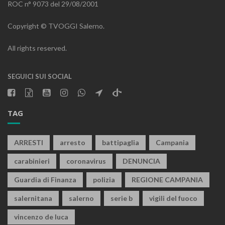
ROC n° 9073 del 29/08/2001
Copyright © TVOGGI Salerno.
All rights reserved.
SEGUICI SUI SOCIAL
TAG
ARRESTI
arresto
battipaglia
Campania
carabinieri
coronavirus
DENUNCIA
Guardia di Finanza
polizia
REGIONE CAMPANIA
salernitana
salerno
serie b
vigili del fuoco
vincenzo de luca