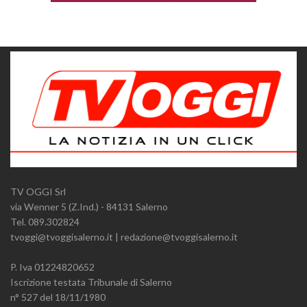
TV OGGI Srl
via Wenner 5 (Z.Ind.) - 84131 Salerno
Tel. 089.302824
tvoggi@tvoggisalerno.it | redazione@tvoggisalerno.it
P. Iva 01224820652
Iscrizione testata Tribunale di Salerno
n° 527 del 18/11/1980