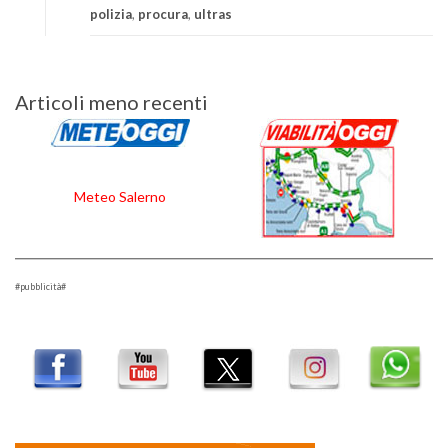
polizia
,
procura
,
ultras
Navigazione
Articoli meno recenti
articoli
Meteo Salerno
#pubblicità#