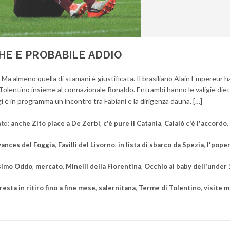
HE E PROBABILE ADDIO
Ma almeno quella di stamani è giustificata. Il brasiliano Alain Empereur h
Tolentino insieme al connazionale Ronaldo. Entrambi hanno le valigie die
ggi è in programma un incontro tra Fabiani e la dirigenza dauna. […]
ato:
anche Zito piace a De Zerbi
,
c'è pure il Catania
,
Calaiò c'è l'accordo
,
ances del Foggia
,
Favilli del Livorno
,
in lista di sbarco da Spezia
,
l'pope
simo Oddo
,
mercato
,
Minelli della Fiorentina
,
Occhio ai baby dell'under
resta in ritiro fino a fine mese
,
salernitana
,
Terme di Tolentino
,
visite 