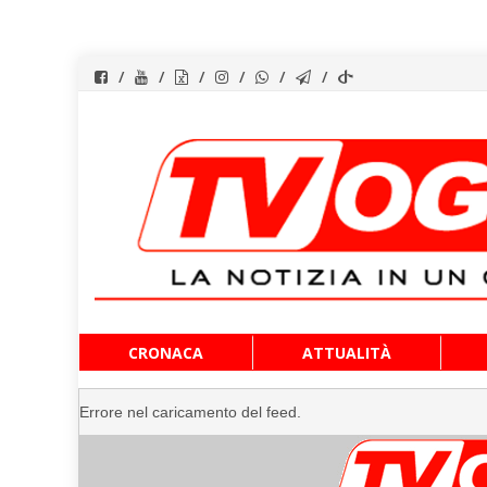
Vai
CRONACA
ATTUALITÀ
al
contenuto
Errore nel caricamento del feed.