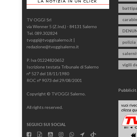
battipa
carabin
TV OGGI Srl
via Wenner 5 (Z.Ind.) - 84131 Salerno
DENUN
Tel. 089.302824
tvoggi@tvoggisalerno.it |
polizia
redazione@tvoggisalerno.it
salern
P. Iva 01224820652
vigili d
Iscrizione testata Tribunale di Salerno
n° 527 del 18/11/1980
ROC n° 9073 del 29/08/2001
Pubblicit
Copyright © TVOGGI Salerno.
All rights reserved.
SEGUICI SUI SOCIAL