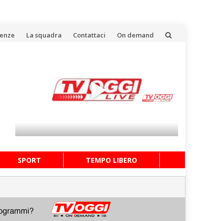
uenze
La squadra
Contattaci
On demand
SPORT
TEMPO LIBERO