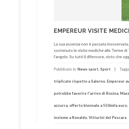
EMPEREUR VISITE MEDIC
La sua assenza non è passata inosservata. 
sostenuto le visite mediche alle Terme di 
l’angolo. Su tutti il difensore, visto che o
Pubblicato in:
News sport
,
Sport
Tagg
triplicate rispetto a Salerno
,
Empereur av
potrebbe favorire l'arrivo di Rosina
,
Mas
azzurra
,
offerto biennale a 550mila euro
,
insieme a Ronaldo
,
Vitturini del Pescara