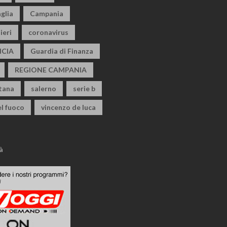
glia
Campania
ieri
coronavirus
CIA
Guardia di Finanza
REGIONE CAMPANIA
itana
salerno
serie b
el fuoco
vincenzo de luca
à