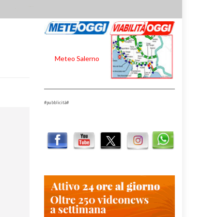
Meteo Salerno
#pubblicità#