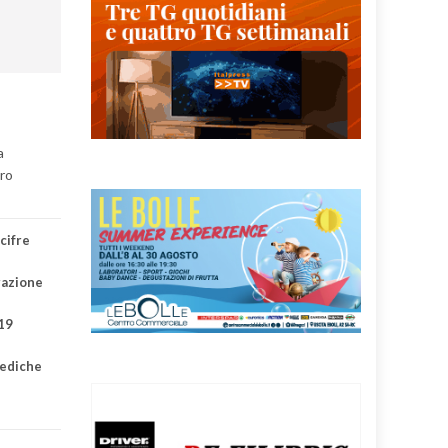
a
tro
cifre
razione
 19
mediche