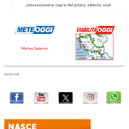
concessionaria
,
cupra
,
del priore
,
salerno
,
seat
Meteo Salerno
#pubblicità#