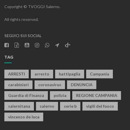
Copyright © TVOGGI Salerno.
All rights reserved.
SEGUICI SUI SOCIAL
TAG
ARRESTI
arresto
battipaglia
Campania
carabinieri
coronavirus
DENUNCIA
Guardia di Finanza
polizia
REGIONE CAMPANIA
salernitana
salerno
serie b
vigili del fuoco
vincenzo de luca