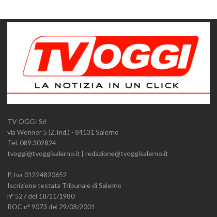
TV OGGI Srl
via Wenner 5 (Z.Ind.) - 84131 Salerno
Tel. 089.302824
tvoggi@tvoggisalerno.it | redazione@tvoggisalerno.it
P. Iva 01224820652
Iscrizione testata Tribunale di Salerno
n° 527 del 18/11/1980
ROC n° 9073 del 29/08/2001