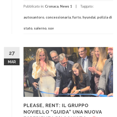
Pubblicato in:
Cronaca
,
News 1
Taggato:
autosantoro
,
concessionaria
,
furto
,
hyundai
,
polizia di
stato
,
salerno
,
suv
27
MAR
PLEASE, RENT: IL GRUPPO
NOVIELLO “GUIDA” UNA NUOVA