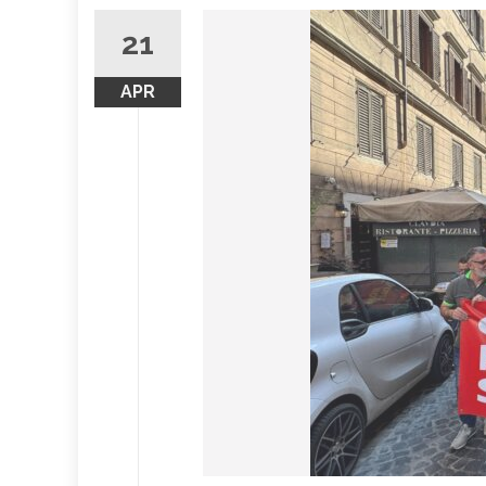
21
APR