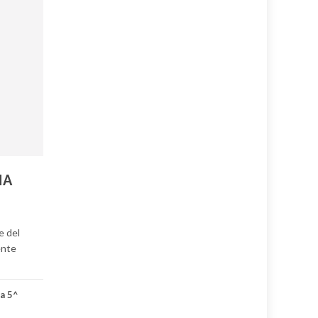
NA
e del
ente
la 5^