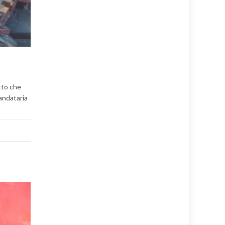
tto che
mandataria