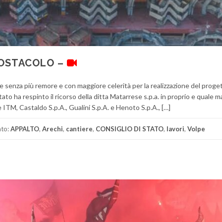
 OSTACOLO –
 senza più remore e con maggiore celerità per la realizzazione del proge
 Stato ha respinto il ricorso della ditta Matarrese s.p.a. in proprio e quale 
ITM, Castaldo S.p.A., Gualini S.p.A. e Henoto S.p.A., […]
ato:
APPALTO
,
Arechi
,
cantiere
,
CONSIGLIO DI STATO
,
lavori
,
Volpe