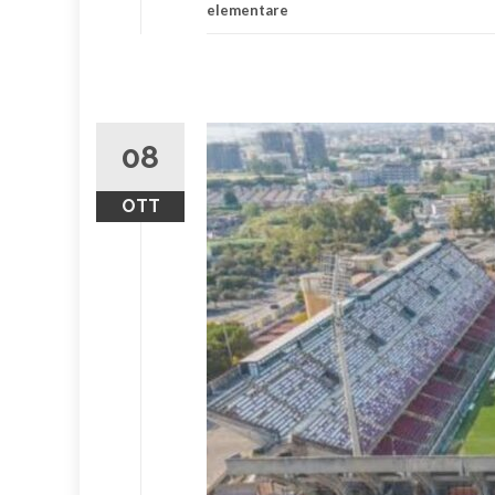
elementare
08
OTT