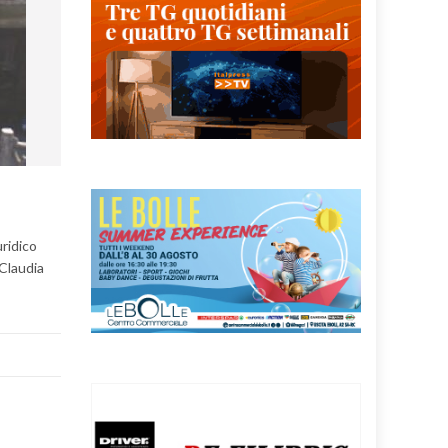
uridico
 Claudia