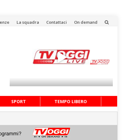
uenze
La squadra
Contattaci
On demand
SPORT
TEMPO LIBERO