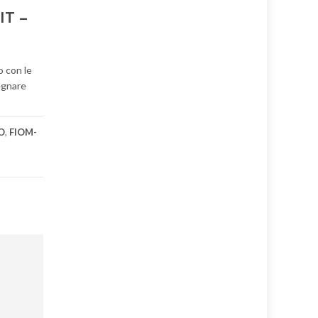
IT –
o con le
egnare
O
,
FIOM-