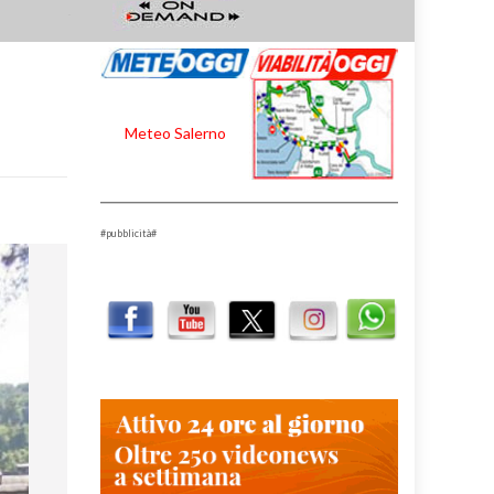
Meteo Salerno
#pubblicità#